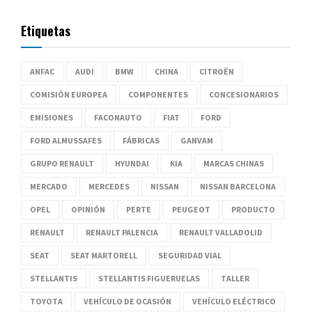
Etiquetas
ANFAC
AUDI
BMW
CHINA
CITROËN
COMISIÓN EUROPEA
COMPONENTES
CONCESIONARIOS
EMISIONES
FACONAUTO
FIAT
FORD
FORD ALMUSSAFES
FÁBRICAS
GANVAM
GRUPO RENAULT
HYUNDAI
KIA
MARCAS CHINAS
MERCADO
MERCEDES
NISSAN
NISSAN BARCELONA
OPEL
OPINIÓN
PERTE
PEUGEOT
PRODUCTO
RENAULT
RENAULT PALENCIA
RENAULT VALLADOLID
SEAT
SEAT MARTORELL
SEGURIDAD VIAL
STELLANTIS
STELLANTIS FIGUERUELAS
TALLER
TOYOTA
VEHÍCULO DE OCASIÓN
VEHÍCULO ELÉCTRICO