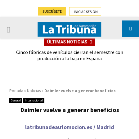
SUSCRÍBETE
INICIAR SESIÓN
PRIMARY
ÚLTIMAS NOTICIAS
MENU
 las
Cinco fábricas de vehículos cierran el semestre con
G
ión
producción a la baja en España
Portada
»
Noticias
»
Daimler vuelve a generar beneficios
General
Internacional
Daimler vuelve a generar beneficios
latribunadeautomocion.es / Madrid