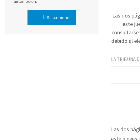
automoción.
Las dos pág
Suscribirme
este ju
consultarse 
debido al e
LA TRIBUNA 
Las dos pági
este jueves 