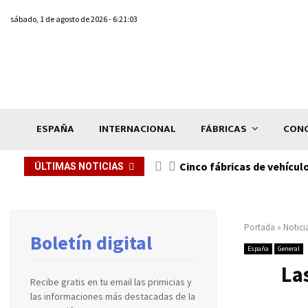
sábado, 1 de agosto de 2026 - 6:21:03
ESPAÑA
INTERNACIONAL
FÁBRICAS
CONC
n de...
Cinco fábricas de vehícul
ÚLTIMAS NOTICIAS
Portada
»
Notici
Boletín digital
España
General
La
Recibe gratis en tu email las primicias y
las informaciones más destacadas de la