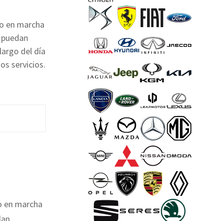
to en marcha
s puedan
largo del día
s servicios.
to en marcha
dan