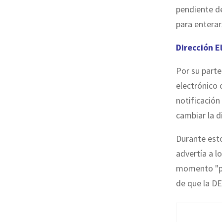
pendiente d
para enterar
Dirección E
Por su parte
electrónico 
notificación
cambiar la d
Durante esto
advertía a l
momento "po
de que la D