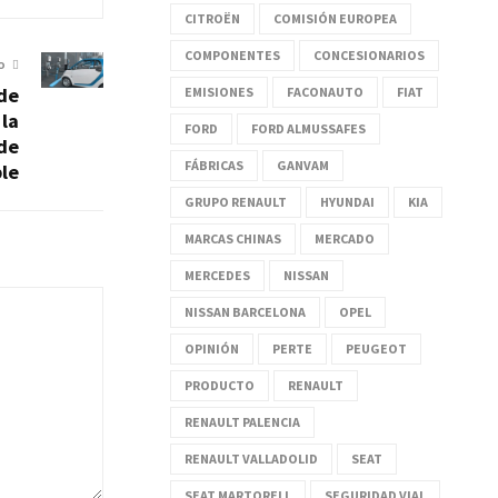
CITROËN
COMISIÓN EUROPEA
COMPONENTES
CONCESIONARIOS
O
ide
EMISIONES
FACONAUTO
FIAT
 la
FORD
FORD ALMUSSAFES
de
FÁBRICAS
GANVAM
le
GRUPO RENAULT
HYUNDAI
KIA
MARCAS CHINAS
MERCADO
MERCEDES
NISSAN
NISSAN BARCELONA
OPEL
OPINIÓN
PERTE
PEUGEOT
PRODUCTO
RENAULT
RENAULT PALENCIA
RENAULT VALLADOLID
SEAT
SEAT MARTORELL
SEGURIDAD VIAL