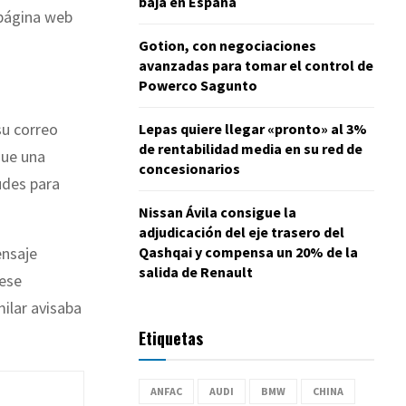
baja en España
 página web
Gotion, con negociaciones
avanzadas para tomar el control de
Powerco Sagunto
su correo
Lepas quiere llegar «pronto» al 3%
de rentabilidad media en su red de
gue una
concesionarios
udes para
Nissan Ávila consigue la
adjudicación del eje trasero del
Qashqai y compensa un 20% de la
ensaje
salida de Renault
 ese
ilar avisaba
Etiquetas
ANFAC
AUDI
BMW
CHINA