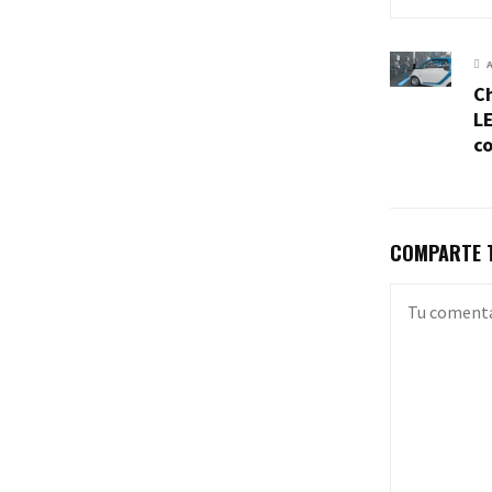
Ch
LE
co
COMPARTE T