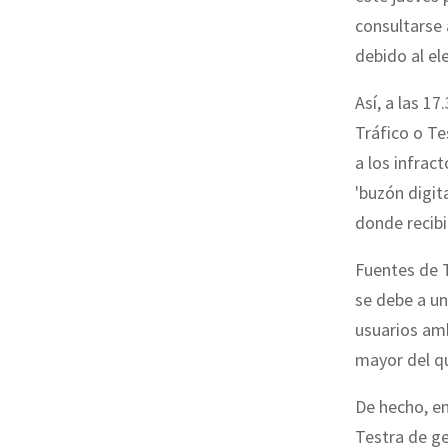
consultarse 
debido al el
Así, a las 1
Tráfico o Te
a los infract
'buzón digita
donde recibi
Fuentes de T
se debe a u
usuarios am
mayor del qu
De hecho, e
Testra de ge