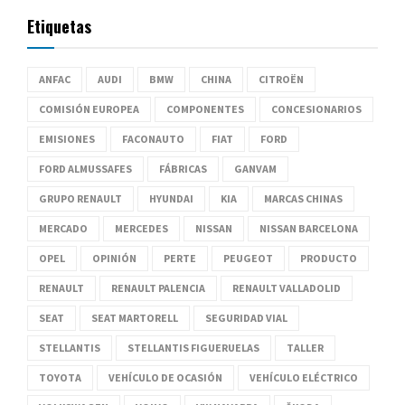
Etiquetas
ANFAC
AUDI
BMW
CHINA
CITROËN
COMISIÓN EUROPEA
COMPONENTES
CONCESIONARIOS
EMISIONES
FACONAUTO
FIAT
FORD
FORD ALMUSSAFES
FÁBRICAS
GANVAM
GRUPO RENAULT
HYUNDAI
KIA
MARCAS CHINAS
MERCADO
MERCEDES
NISSAN
NISSAN BARCELONA
OPEL
OPINIÓN
PERTE
PEUGEOT
PRODUCTO
RENAULT
RENAULT PALENCIA
RENAULT VALLADOLID
SEAT
SEAT MARTORELL
SEGURIDAD VIAL
STELLANTIS
STELLANTIS FIGUERUELAS
TALLER
TOYOTA
VEHÍCULO DE OCASIÓN
VEHÍCULO ELÉCTRICO