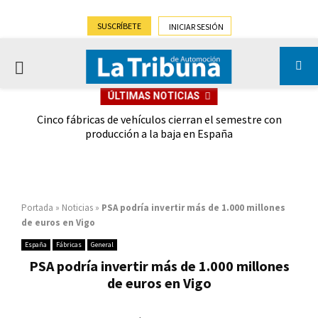
SUSCRÍBETE
INICIAR SESIÓN
PRIMARY
ÚLTIMAS NOTICIAS
MENU
 las
Cinco fábricas de vehículos cierran el semestre con
G
ión
producción a la baja en España
Portada
»
Noticias
»
PSA podría invertir más de 1.000 millones
de euros en Vigo
España
Fábricas
General
PSA podría invertir más de 1.000 millones
de euros en Vigo