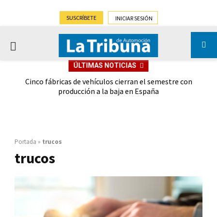
SUSCRÍBETE
INICIAR SESIÓN
PRIMARY
ÚLTIMAS NOTICIAS
MENU
 las
Cinco fábricas de vehículos cierran el semestre con
G
ión
producción a la baja en España
Portada
»
trucos
trucos