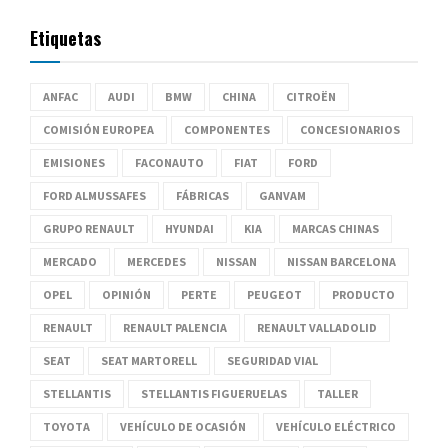
Etiquetas
ANFAC
AUDI
BMW
CHINA
CITROËN
COMISIÓN EUROPEA
COMPONENTES
CONCESIONARIOS
EMISIONES
FACONAUTO
FIAT
FORD
FORD ALMUSSAFES
FÁBRICAS
GANVAM
GRUPO RENAULT
HYUNDAI
KIA
MARCAS CHINAS
MERCADO
MERCEDES
NISSAN
NISSAN BARCELONA
OPEL
OPINIÓN
PERTE
PEUGEOT
PRODUCTO
RENAULT
RENAULT PALENCIA
RENAULT VALLADOLID
SEAT
SEAT MARTORELL
SEGURIDAD VIAL
STELLANTIS
STELLANTIS FIGUERUELAS
TALLER
TOYOTA
VEHÍCULO DE OCASIÓN
VEHÍCULO ELÉCTRICO