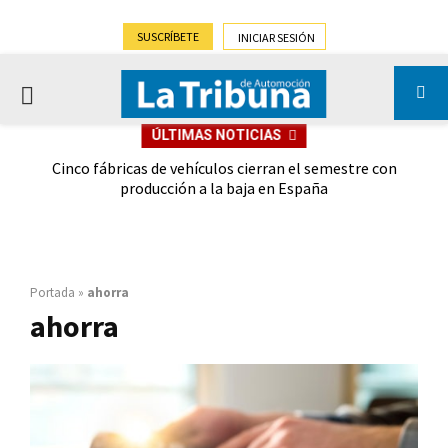
SUSCRÍBETE
INICIAR SESIÓN
PRIMARY
ÚLTIMAS NOTICIAS
MENU
 las
Cinco fábricas de vehículos cierran el semestre con
G
ión
producción a la baja en España
Portada
»
ahorra
ahorra