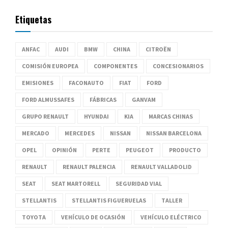
Etiquetas
ANFAC
AUDI
BMW
CHINA
CITROËN
COMISIÓN EUROPEA
COMPONENTES
CONCESIONARIOS
EMISIONES
FACONAUTO
FIAT
FORD
FORD ALMUSSAFES
FÁBRICAS
GANVAM
GRUPO RENAULT
HYUNDAI
KIA
MARCAS CHINAS
MERCADO
MERCEDES
NISSAN
NISSAN BARCELONA
OPEL
OPINIÓN
PERTE
PEUGEOT
PRODUCTO
RENAULT
RENAULT PALENCIA
RENAULT VALLADOLID
SEAT
SEAT MARTORELL
SEGURIDAD VIAL
STELLANTIS
STELLANTIS FIGUERUELAS
TALLER
TOYOTA
VEHÍCULO DE OCASIÓN
VEHÍCULO ELÉCTRICO