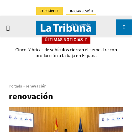
SUSCRÍBETE
INICIAR SESIÓN
PRIMARY
ÚLTIMAS NOTICIAS
MENU
 las
Cinco fábricas de vehículos cierran el semestre con
G
ión
producción a la baja en España
Portada
»
renovación
renovación