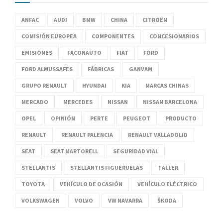
ANFAC
AUDI
BMW
CHINA
CITROËN
COMISIÓN EUROPEA
COMPONENTES
CONCESIONARIOS
EMISIONES
FACONAUTO
FIAT
FORD
FORD ALMUSSAFES
FÁBRICAS
GANVAM
GRUPO RENAULT
HYUNDAI
KIA
MARCAS CHINAS
MERCADO
MERCEDES
NISSAN
NISSAN BARCELONA
OPEL
OPINIÓN
PERTE
PEUGEOT
PRODUCTO
RENAULT
RENAULT PALENCIA
RENAULT VALLADOLID
SEAT
SEAT MARTORELL
SEGURIDAD VIAL
STELLANTIS
STELLANTIS FIGUERUELAS
TALLER
TOYOTA
VEHÍCULO DE OCASIÓN
VEHÍCULO ELÉCTRICO
VOLKSWAGEN
VOLVO
VW NAVARRA
ŠKODA