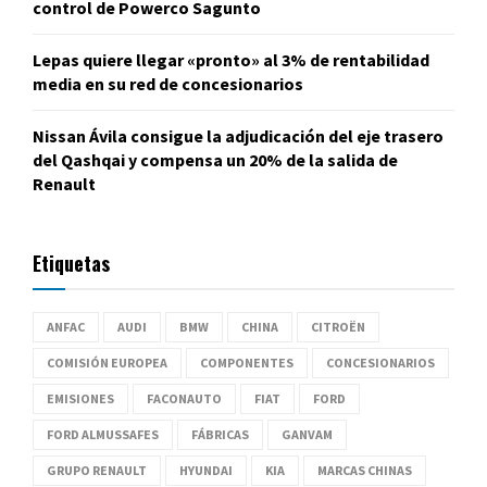
control de Powerco Sagunto
Lepas quiere llegar «pronto» al 3% de rentabilidad
media en su red de concesionarios
Nissan Ávila consigue la adjudicación del eje trasero
del Qashqai y compensa un 20% de la salida de
Renault
Etiquetas
ANFAC
AUDI
BMW
CHINA
CITROËN
COMISIÓN EUROPEA
COMPONENTES
CONCESIONARIOS
EMISIONES
FACONAUTO
FIAT
FORD
FORD ALMUSSAFES
FÁBRICAS
GANVAM
GRUPO RENAULT
HYUNDAI
KIA
MARCAS CHINAS