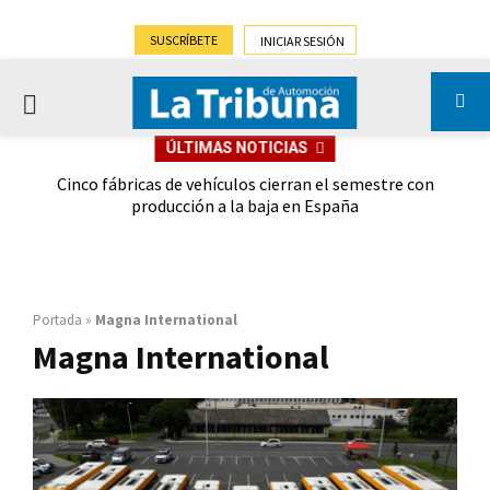
SUSCRÍBETE
INICIAR SESIÓN
PRIMARY
ÚLTIMAS NOTICIAS
MENU
 las
Cinco fábricas de vehículos cierran el semestre con
G
ión
producción a la baja en España
Portada
»
Magna International
Magna International