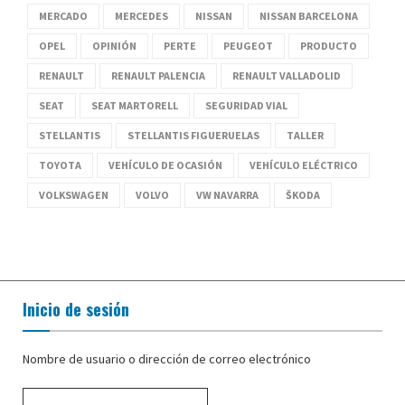
MERCADO
MERCEDES
NISSAN
NISSAN BARCELONA
OPEL
OPINIÓN
PERTE
PEUGEOT
PRODUCTO
RENAULT
RENAULT PALENCIA
RENAULT VALLADOLID
SEAT
SEAT MARTORELL
SEGURIDAD VIAL
STELLANTIS
STELLANTIS FIGUERUELAS
TALLER
TOYOTA
VEHÍCULO DE OCASIÓN
VEHÍCULO ELÉCTRICO
VOLKSWAGEN
VOLVO
VW NAVARRA
ŠKODA
Inicio de sesión
Nombre de usuario o dirección de correo electrónico