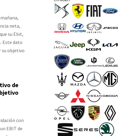
a mañana,
ncia neta,
que su Ebit,
. Este dato
 su objetivo
tivo de
bjetivo
lidación con
 un EBIT de