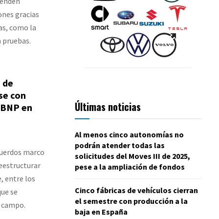
etenden
ones gracias
as, como la
 pruebas.
n de
se con
Últimas noticias
n BNP en
Al menos cinco autonomías no
podrán atender todas las
cuerdos marco
solicitudes del Moves III de 2025,
eestructurar
pese a la ampliación de fondos
, entre los
Cinco fábricas de vehículos cierran
que se
el semestre con producción a la
e campo.
baja en España