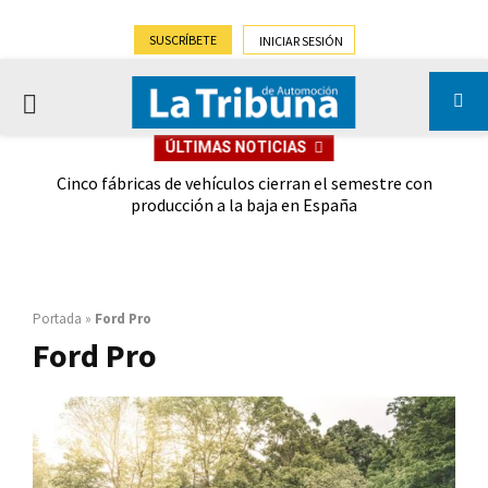
SUSCRÍBETE
INICIAR SESIÓN
PRIMARY
ÚLTIMAS NOTICIAS
MENU
 las
Cinco fábricas de vehículos cierran el semestre con
G
ión
producción a la baja en España
Portada
»
Ford Pro
Ford Pro