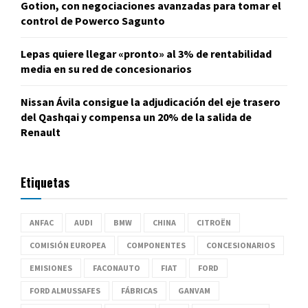
Gotion, con negociaciones avanzadas para tomar el
control de Powerco Sagunto
Lepas quiere llegar «pronto» al 3% de rentabilidad
media en su red de concesionarios
Nissan Ávila consigue la adjudicación del eje trasero
del Qashqai y compensa un 20% de la salida de
Renault
Etiquetas
ANFAC
AUDI
BMW
CHINA
CITROËN
COMISIÓN EUROPEA
COMPONENTES
CONCESIONARIOS
EMISIONES
FACONAUTO
FIAT
FORD
FORD ALMUSSAFES
FÁBRICAS
GANVAM