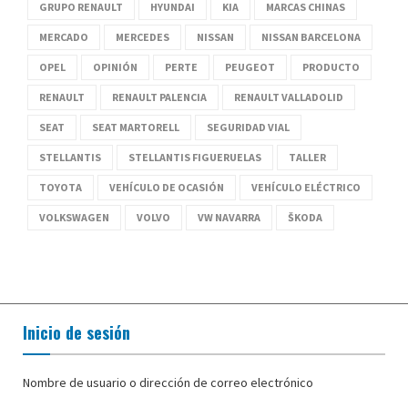
GRUPO RENAULT
HYUNDAI
KIA
MARCAS CHINAS
MERCADO
MERCEDES
NISSAN
NISSAN BARCELONA
OPEL
OPINIÓN
PERTE
PEUGEOT
PRODUCTO
RENAULT
RENAULT PALENCIA
RENAULT VALLADOLID
SEAT
SEAT MARTORELL
SEGURIDAD VIAL
STELLANTIS
STELLANTIS FIGUERUELAS
TALLER
TOYOTA
VEHÍCULO DE OCASIÓN
VEHÍCULO ELÉCTRICO
VOLKSWAGEN
VOLVO
VW NAVARRA
ŠKODA
Inicio de sesión
Nombre de usuario o dirección de correo electrónico