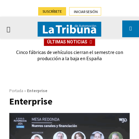
SUSCRÍBETE
INICIAR SESIÓN
PRIMARY
ÚLTIMAS NOTICIAS
MENU
 las
Cinco fábricas de vehículos cierran el semestre con
G
ión
producción a la baja en España
Portada
»
Enterprise
Enterprise