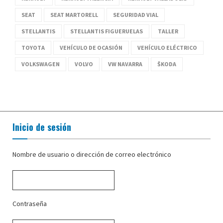
SEAT
SEAT MARTORELL
SEGURIDAD VIAL
STELLANTIS
STELLANTIS FIGUERUELAS
TALLER
TOYOTA
VEHÍCULO DE OCASIÓN
VEHÍCULO ELÉCTRICO
VOLKSWAGEN
VOLVO
VW NAVARRA
ŠKODA
Inicio de sesión
Nombre de usuario o dirección de correo electrónico
Contraseña