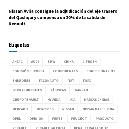
Nissan Ávila consigue la adjudicación del eje trasero
del Qashqai y compensa un 20% de la salida de
Renault
Etiquetas
ANFAC
AUDI
BMW
CHINA
CITROËN
COMISIÓN EUROPEA
COMPONENTES
CONCESIONARIOS
EMISIONES
FACONAUTO
FIAT
FORD
FORD ALMUSSAFES
FÁBRICAS
GANVAM
GRUPO RENAULT
HYUNDAI
KIA
MARCAS CHINAS
MERCADO
MERCEDES
NISSAN
NISSAN BARCELONA
OPEL
OPINIÓN
PERTE
PEUGEOT
PRODUCTO
RENAULT
RENAULT PALENCIA
RENAULT VALLADOLID