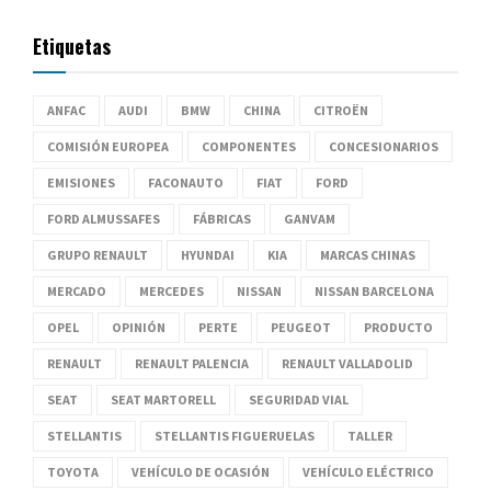
Etiquetas
ANFAC
AUDI
BMW
CHINA
CITROËN
COMISIÓN EUROPEA
COMPONENTES
CONCESIONARIOS
EMISIONES
FACONAUTO
FIAT
FORD
FORD ALMUSSAFES
FÁBRICAS
GANVAM
GRUPO RENAULT
HYUNDAI
KIA
MARCAS CHINAS
MERCADO
MERCEDES
NISSAN
NISSAN BARCELONA
OPEL
OPINIÓN
PERTE
PEUGEOT
PRODUCTO
RENAULT
RENAULT PALENCIA
RENAULT VALLADOLID
SEAT
SEAT MARTORELL
SEGURIDAD VIAL
STELLANTIS
STELLANTIS FIGUERUELAS
TALLER
TOYOTA
VEHÍCULO DE OCASIÓN
VEHÍCULO ELÉCTRICO