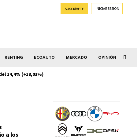
INICIAR SESIÓN
SUSCRÍBETE
RENTING
ECOAUTO
MERCADO
OPINIÓN
 del 14,4% (+18,03%)
El C
s
o a los