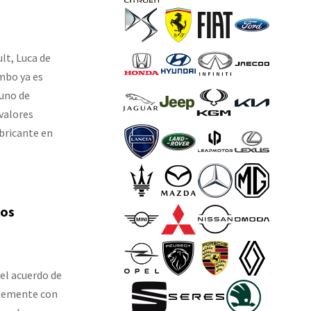
lt, Luca de
mbo ya es
uno de
valores
abricante en
los
del acuerdo de
ntemente con