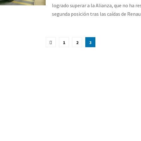
logrado superar a la Alianza, que no ha res
segunda posición tras las caídas de Renaul
ción
1
2
3
as