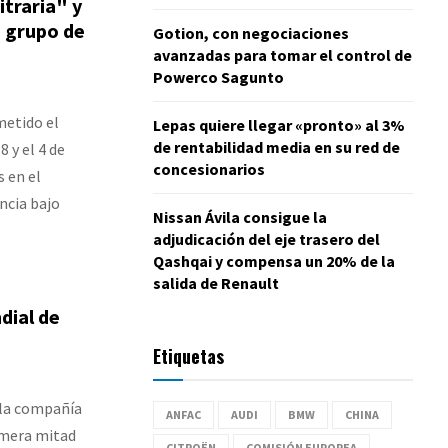
traria" y
 grupo de
Gotion, con negociaciones
avanzadas para tomar el control de
Powerco Sagunto
metido el
Lepas quiere llegar «pronto» al 3%
de rentabilidad media en su red de
 y el 4 de
concesionarios
s en el
ncia bajo
Nissan Ávila consigue la
adjudicación del eje trasero del
Qashqai y compensa un 20% de la
salida de Renault
dial de
Etiquetas
 la compañía
ANFAC
AUDI
BMW
CHINA
imera mitad
CITROËN
COMISIÓN EUROPEA