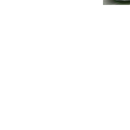
Pagina
de
entrad