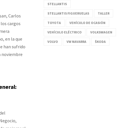
STELLANTIS
STELLANTIS FIGUERUELAS
TALLER
san, Carlos
 los cargos
TOYOTA
VEHÍCULO DE OCASIÓN
imera
VEHÍCULO ELÉCTRICO
VOLKSWAGEN
o, en la que
VOLVO
VW NAVARRA
ŠKODA
e han sufrido
n noviembre
eneral:
del
 Negocio,