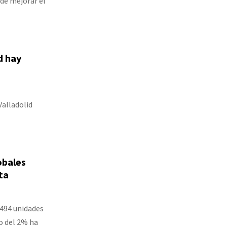
nde mejorar el
d hay
Valladolid
obales
ta
.494 unidades
o del 2% ha