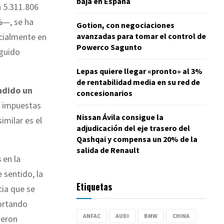
baja en España
 5.311.806
%
—, se ha
Gotion, con negociaciones
ecialmente en
avanzadas para tomar el control de
Powerco Sagunto
eguido
Lepas quiere llegar «pronto» al 3%
de rentabilidad media en su red de
ndido un
concesionarios
s impuestas
Nissan Ávila consigue la
imilar es el
adjudicación del eje trasero del
Qashqai y compensa un 20% de la
salida de Renault
s
en la
 sentido, la
Etiquetas
cia que se
cortando
ANFAC
AUDI
BMW
CHINA
ieron