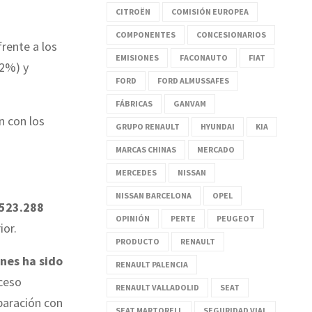
CITROËN
COMISIÓN EUROPEA
COMPONENTES
CONCESIONARIOS
 frente a los
EMISIONES
FACONAUTO
FIAT
22%) y
FORD
FORD ALMUSSAFES
FÁBRICAS
GANVAM
n con los
GRUPO RENAULT
HYUNDAI
KIA
MARCAS CHINAS
MERCADO
MERCEDES
NISSAN
NISSAN BARCELONA
OPEL
.523.288
OPINIÓN
PERTE
PEUGEOT
ior.
PRODUCTO
RENAULT
nes ha sido
RENAULT PALENCIA
oceso
RENAULT VALLADOLID
SEAT
paración con
SEAT MARTORELL
SEGURIDAD VIAL