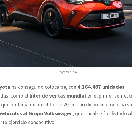
El Toyota C-HR.
yota
ha conseguido colocarse, con
4.164.487 unidades
adas, como el
líder de ventas mundial
en el primer semestr
 que no tenía desde el fin de 2015. Con dicho volumen, ha s
vehículos al Grupo Volkswagen
, que encabezó el listado al
rto ejercicio consecutivo.