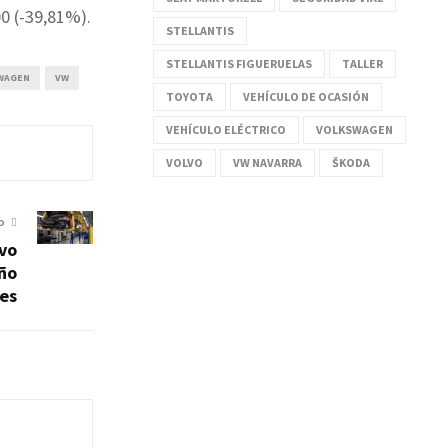
00 (-39,81%).
STELLANTIS
STELLANTIS FIGUERUELAS
TALLER
WAGEN
VW
TOYOTA
VEHÍCULO DE OCASIÓN
VEHÍCULO ELÉCTRICO
VOLKSWAGEN
VOLVO
VW NAVARRA
ŠKODA
O
vo
año
es