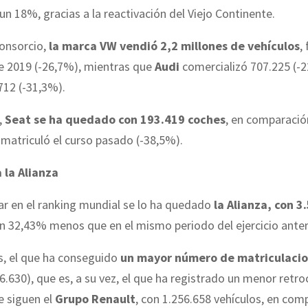
n 18%, gracias a la reactivación del Viejo Continente.
consorcio,
la marca VW vendió 2,2 millones de vehículos
,
de 2019 (-26,7%), mientras que
Audi
comercializó 707.225 (-
.712 (-31,3%).
,
Seat se ha quedado con 193.419 coches
, en comparació
matriculó el curso pasado (-38,5%).
 la Alianza
gar en el ranking mundial se lo ha quedado
la Alianza, con 3
un 32,43% menos que en el mismo periodo del ejercicio anter
s, el que ha conseguido
un mayor número de matriculacio
6.630), que es, a su vez, el que ha registrado un menor retr
e siguen el
Grupo Renault
, con 1.256.658 vehículos, en com