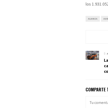
los 1.931.05
ALIANZA
AUD
La
c
c
COMPARTE T