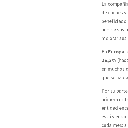
La compañía 
de coches v
beneficiado 
uno de sus p
mejorar sus 
En
Europa
,
26,2%
(hast
en muchos de
que se ha da
Por su parte
primera mita
entidad enca
está viendo 
cada mes: si