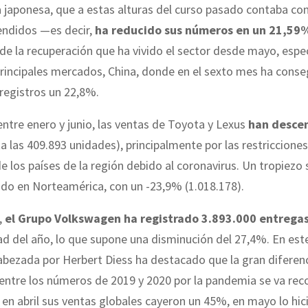
japonesa, que a estas alturas del curso pasado contaba con
endidos —es decir,
ha reducido sus números en un 21,59
de la recuperación que ha vivido el sector desde mayo, esp
rincipales mercados, China, donde en el sexto mes ha cons
registros un 22,8%.
 entre enero y junio, las ventas de Toyota y Lexus
han desce
a las 409.893 unidades), principalmente por las restriccione
 los países de la región debido al coronavirus. Un tropiezo s
do en Norteamérica, con un -23,9% (1.018.178).
,
el Grupo Volkswagen ha registrado 3.893.000 entrega
d del año, lo que supone una disminución del 27,4%. En este
bezada por Herbert Diess ha destacado que la gran diferen
entre los números de 2019 y 2020 por la pandemia se va re
 en abril sus ventas globales cayeron un 45%, en mayo lo hic