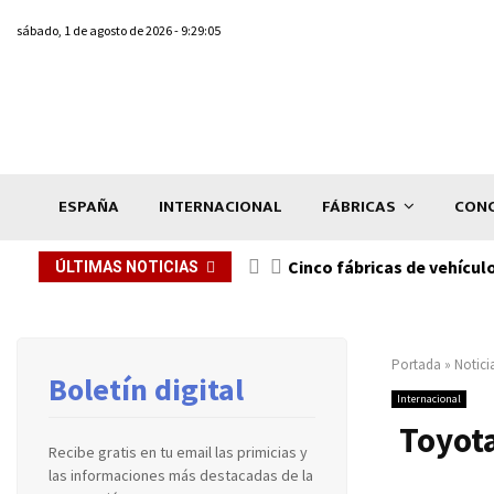
sábado, 1 de agosto de 2026 - 9:29:05
ESPAÑA
INTERNACIONAL
FÁBRICAS
CONC
n de...
Cinco fábricas de vehícul
ÚLTIMAS NOTICIAS
Portada
»
Notici
Boletín digital
Internacional
Toyota
Recibe gratis en tu email las primicias y
las informaciones más destacadas de la