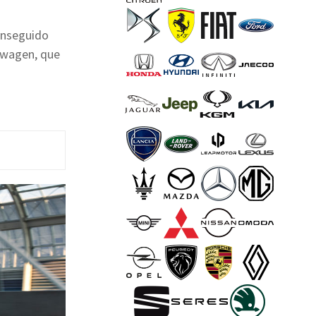
onseguido
kswagen, que