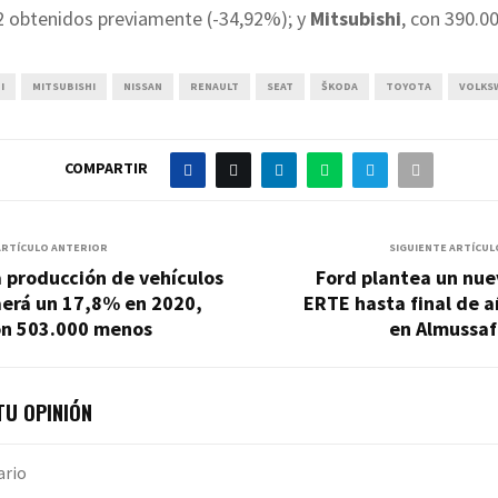
2 obtenidos previamente (-34,92%); y
Mitsubishi
, con 390.0
I
MITSUBISHI
NISSAN
RENAULT
SEAT
ŠKODA
TOYOTA
VOLKS
COMPARTIR
ARTÍCULO ANTERIOR
SIGUIENTE ARTÍCUL
 producción de vehículos
Ford plantea un nue
aerá un 17,8% en 2020,
ERTE hasta final de 
on 503.000 menos
en Almussaf
U OPINIÓN