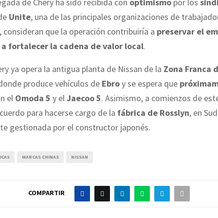
legada de Chery ha sido recibida con
optimismo
por los
sind
sde
Unite
, una de las principales organizaciones de trabajado
 consideran que la operación contribuiría a
preservar el e
y a fortalecer la cadena de valor local
.
y ya opera la antigua planta de Nissan de la
Zona Franca 
 donde produce vehículos de
Ebro
y se espera que
próxima
n el
Omoda 5
y el
Jaecoo 5
. Asimismo, a comienzos de est
acuerdo para hacerse cargo de la
fábrica de Rosslyn
, en Sud
e gestionada por el constructor japonés.
ICAS
MARCAS CHINAS
NISSAN
COMPARTIR