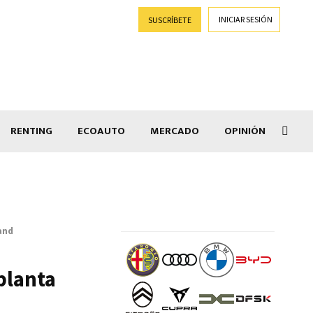
INICIAR SESIÓN
SUSCRÍBETE
RENTING
ECOAUTO
MERCADO
OPINIÓN
Goti
and
planta