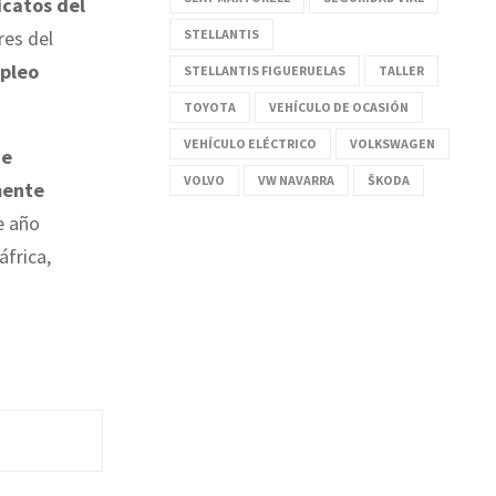
icatos del
STELLANTIS
res del
mpleo
STELLANTIS FIGUERUELAS
TALLER
TOYOTA
VEHÍCULO DE OCASIÓN
VEHÍCULO ELÉCTRICO
VOLKSWAGEN
de
VOLVO
VW NAVARRA
ŠKODA
mente
e año
áfrica,