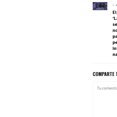
El
‘
se
n
pa
p
in
n
COMPARTE T