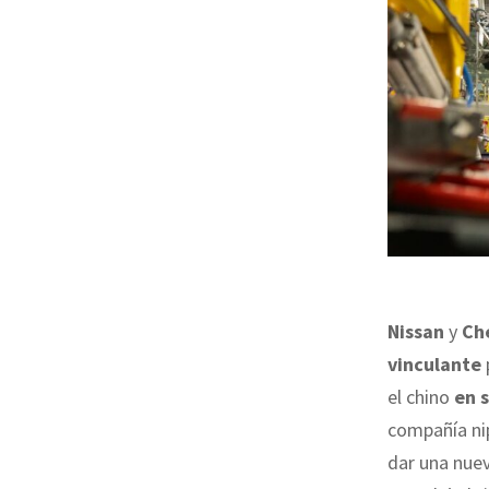
Nissan
y
Ch
vinculante
el chino
en 
compañía nip
dar una nuev