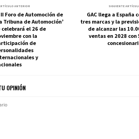
ARTÍCULO ANTERIOR
SIGUIENTE ARTÍCUL
 II Foro de Automoción de
GAC llega a España 
La Tribuna de Automoción’
tres marcas y la previs
 celebrará el 26 de
de alcanzar las 10.
oviembre con la
ventas en 2028 con 
rticipación de
concesionari
ersonalidades
ternacionales y
acionales
U OPINIÓN