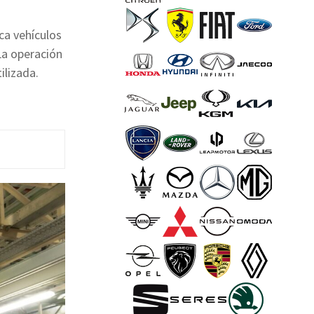
ca vehículos
 La operación
ilizada.