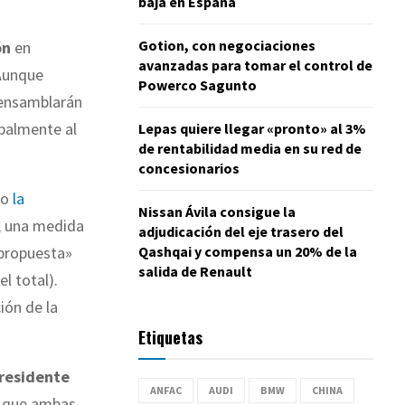
baja en España
Gotion, con negociaciones
ón
en
avanzadas para tomar el control de
Aunque
Powerco Sagunto
 ensamblarán
ipalmente al
Lepas quiere llegar «pronto» al 3%
de rentabilidad media en su red de
concesionarios
yo
la
Nissan Ávila consigue la
, una medida
adjudicación del eje trasero del
Qashqai y compensa un 20% de la
«propuesta»
salida de Renault
l total).
ión de la
Etiquetas
residente
ANFAC
AUDI
BMW
CHINA
ó que ambas