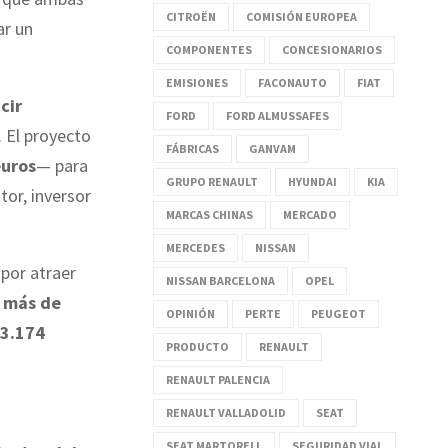
CITROËN
COMISIÓN EUROPEA
ar un
COMPONENTES
CONCESIONARIOS
EMISIONES
FACONAUTO
FIAT
cir
FORD
FORD ALMUSSAFES
. El proyecto
FÁBRICAS
GANVAM
euros
— para
GRUPO RENAULT
HYUNDAI
KIA
or, inversor
MARCAS CHINAS
MERCADO
MERCEDES
NISSAN
 por atraer
NISSAN BARCELONA
OPEL
r más de
OPINIÓN
PERTE
PEUGEOT
3.174
PRODUCTO
RENAULT
RENAULT PALENCIA
RENAULT VALLADOLID
SEAT
SEAT MARTORELL
SEGURIDAD VIAL