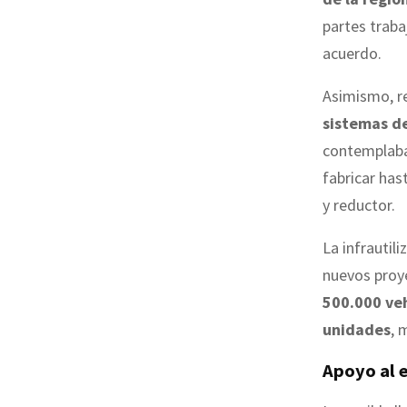
partes trab
acuerdo.
Asimismo, re
sistemas de
contemplaba 
fabricar has
y reductor.
La infrautil
nuevos proye
500.000 veh
unidades
, 
Apoyo al 