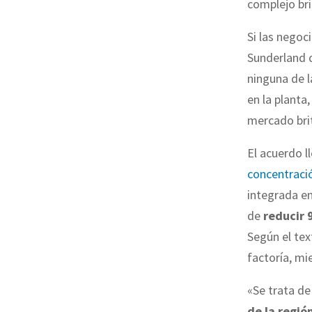
complejo bri
Si las negoc
Sunderland 
ninguna de 
en la planta
mercado bri
El acuerdo 
concentració
integrada e
de
reducir 
Según el text
factoría, mi
«Se trata de
de la regió