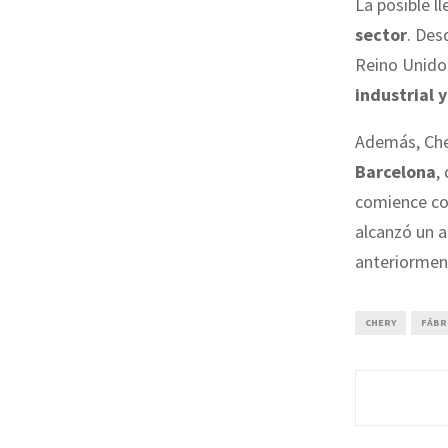
La posible l
sector
. De
Reino Unido,
industrial 
Además, Cher
Barcelona
,
comience co
alcanzó un 
anteriorment
CHERY
FÁBR