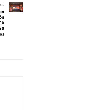
O
con
ión
000
50
os