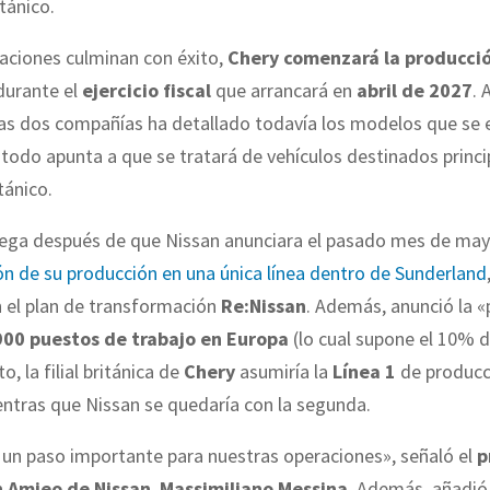
tánico.
iaciones culminan con éxito,
Chery comenzará la producci
durante el
ejercicio fiscal
que arrancará en
abril de 2027
. 
las dos compañías ha detallado todavía los modelos que se
, todo apunta a que se tratará de vehículos destinados princ
tánico.
llega después de que Nissan anunciara el pasado mes de ma
n de su producción en una única línea dentro de Sunderland
n el plan de transformación
Re:Nissan
. Además, anunció la 
900 puestos de trabajo en Europa
(lo cual supone el 10% de
o, la filial británica de
Chery
asumiría la
Línea 1
de producc
entras que Nissan se quedaría con la segunda.
 un paso importante para nuestras operaciones», señaló el
p
n Amieo de Nissan
,
Massimiliano Messina
. Además, añadi