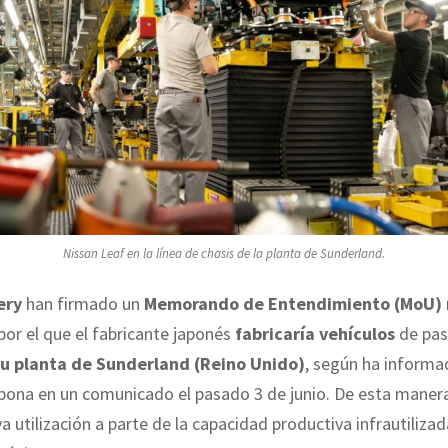
Nissan Leaf en la línea de chasis de la planta de Sunderland.
ery
han firmado un
Memorando de Entendimiento (MoU) 
por el que el fabricante japonés
fabricaría vehículos
de pas
su planta de Sunderland (Reino Unido)
, según ha informa
ona en un comunicado el pasado 3 de junio. De esta manera,
a utilización a parte de la capacidad productiva infrautilizad