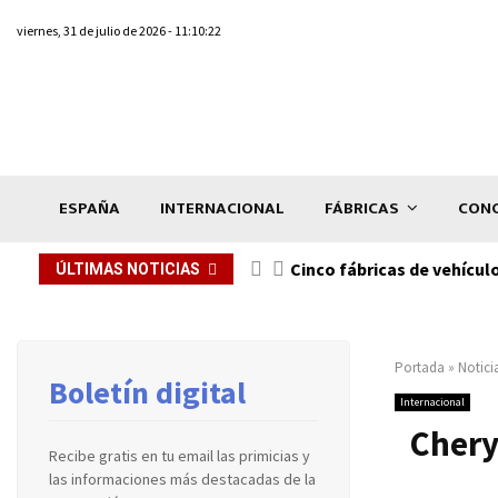
viernes, 31 de julio de 2026 - 11:10:22
ESPAÑA
INTERNACIONAL
FÁBRICAS
CONC
n de...
Cinco fábricas de vehícul
ÚLTIMAS NOTICIAS
Portada
»
Notici
Boletín digital
Internacional
Chery
Recibe gratis en tu email las primicias y
las informaciones más destacadas de la