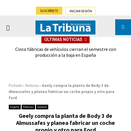
SUSCRÍBETE
INICIAR SESIÓN
PRIMARY
ÚLTIMAS NOTICIAS
MENU
 las
Cinco fábricas de vehículos cierran el semestre con
G
ión
producción a la baja en España
Portada
»
Noticias
»
Geely compra la planta de Body 3 de
Almussafes y planea fabricar un coche propio y otro para
Ford
España
Fábricas
General
Geely compra la planta de Body 3 de
Almussafes y planea fabricar un coche
propio y otro para Ford