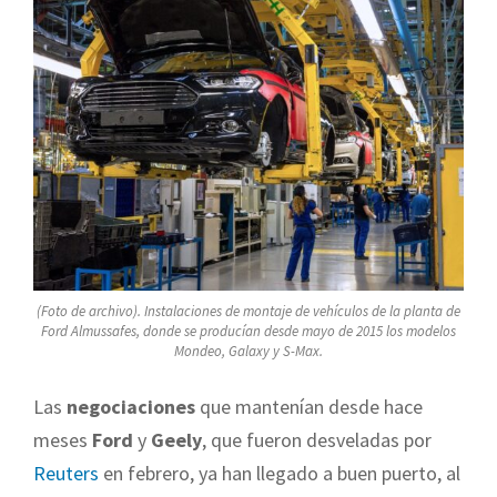
(Foto de archivo). Instalaciones de montaje de vehículos de la planta de
Ford Almussafes, donde se producían desde mayo de 2015 los modelos
Mondeo, Galaxy y S-Max.
Las
negociaciones
que mantenían desde hace
meses
Ford
y
Geely
, que fueron desveladas por
Reuters
en febrero, ya han llegado a buen puerto, al