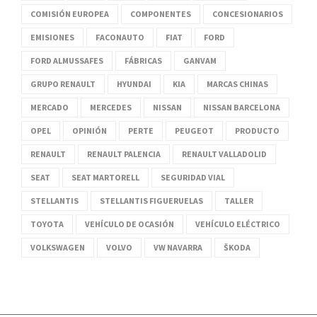
COMISIÓN EUROPEA
COMPONENTES
CONCESIONARIOS
EMISIONES
FACONAUTO
FIAT
FORD
FORD ALMUSSAFES
FÁBRICAS
GANVAM
GRUPO RENAULT
HYUNDAI
KIA
MARCAS CHINAS
MERCADO
MERCEDES
NISSAN
NISSAN BARCELONA
OPEL
OPINIÓN
PERTE
PEUGEOT
PRODUCTO
RENAULT
RENAULT PALENCIA
RENAULT VALLADOLID
SEAT
SEAT MARTORELL
SEGURIDAD VIAL
STELLANTIS
STELLANTIS FIGUERUELAS
TALLER
TOYOTA
VEHÍCULO DE OCASIÓN
VEHÍCULO ELÉCTRICO
VOLKSWAGEN
VOLVO
VW NAVARRA
ŠKODA