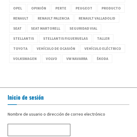
OPEL
OPINIÓN
PERTE
PEUGEOT
PRODUCTO
RENAULT
RENAULT PALENCIA
RENAULT VALLADOLID
SEAT
SEAT MARTORELL
SEGURIDAD VIAL
STELLANTIS
STELLANTIS FIGUERUELAS
TALLER
TOYOTA
VEHÍCULO DE OCASIÓN
VEHÍCULO ELÉCTRICO
VOLKSWAGEN
VOLVO
VW NAVARRA
ŠKODA
Inicio de sesión
Nombre de usuario o dirección de correo electrónico