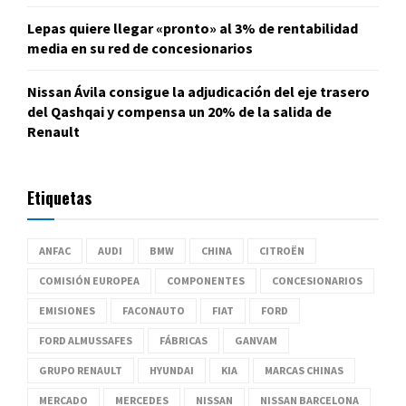
Lepas quiere llegar «pronto» al 3% de rentabilidad
media en su red de concesionarios
Nissan Ávila consigue la adjudicación del eje trasero
del Qashqai y compensa un 20% de la salida de
Renault
Etiquetas
ANFAC
AUDI
BMW
CHINA
CITROËN
COMISIÓN EUROPEA
COMPONENTES
CONCESIONARIOS
EMISIONES
FACONAUTO
FIAT
FORD
FORD ALMUSSAFES
FÁBRICAS
GANVAM
GRUPO RENAULT
HYUNDAI
KIA
MARCAS CHINAS
MERCADO
MERCEDES
NISSAN
NISSAN BARCELONA