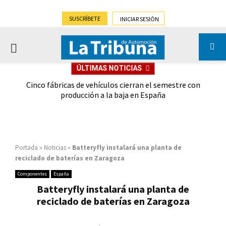
SUSCRÍBETE
INICIAR SESIÓN
PRIMARY
ÚLTIMAS NOTICIAS
MENU
 las
Cinco fábricas de vehículos cierran el semestre con
G
ión
producción a la baja en España
Portada
»
Noticias
»
Batteryfly instalará una planta de
reciclado de baterías en Zaragoza
Componentes
España
Batteryfly instalará una planta de
reciclado de baterías en Zaragoza