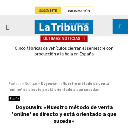
SUSCRÍBETE
INICIAR SESIÓN
PRIMARY
ÚLTIMAS NOTICIAS
MENU
 las
Cinco fábricas de vehículos cierran el semestre con
G
ión
producción a la baja en España
Portada
»
Noticias
»
Doyouwin: «Nuestro método de venta
'online' es directo y está orientado a que suceda»
España
Doyouwin: «Nuestro método de venta
'online' es directo y está orientado a que
suceda»