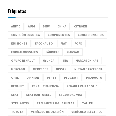
Etiquetas
ANFAC
AUDI
BMW
CHINA
CITROËN
COMISIÓN EUROPEA
COMPONENTES
CONCESIONARIOS
EMISIONES
FACONAUTO
FIAT
FORD
FORD ALMUSSAFES
FÁBRICAS
GANVAM
GRUPO RENAULT
HYUNDAI
KIA
MARCAS CHINAS
MERCADO
MERCEDES
NISSAN
NISSAN BARCELONA
OPEL
OPINIÓN
PERTE
PEUGEOT
PRODUCTO
RENAULT
RENAULT PALENCIA
RENAULT VALLADOLID
SEAT
SEAT MARTORELL
SEGURIDAD VIAL
STELLANTIS
STELLANTIS FIGUERUELAS
TALLER
TOYOTA
VEHÍCULO DE OCASIÓN
VEHÍCULO ELÉCTRICO