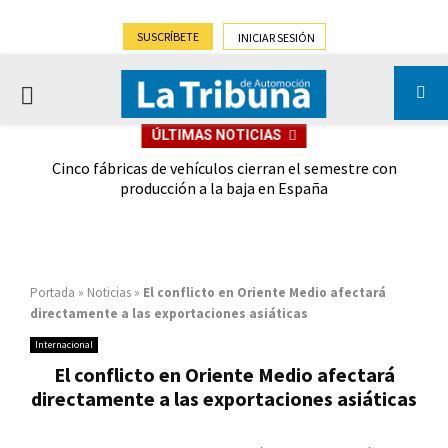
SUSCRÍBETE
INICIAR SESIÓN
PRIMARY
ÚLTIMAS NOTICIAS
MENU
 las
Cinco fábricas de vehículos cierran el semestre con
G
ión
producción a la baja en España
Portada
»
Noticias
»
El conflicto en Oriente Medio afectará
directamente a las exportaciones asiáticas
Internacional
El conflicto en Oriente Medio afectará
directamente a las exportaciones asiáticas