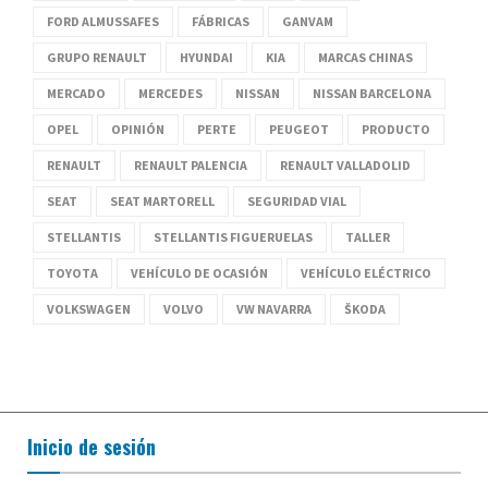
FORD ALMUSSAFES
FÁBRICAS
GANVAM
GRUPO RENAULT
HYUNDAI
KIA
MARCAS CHINAS
MERCADO
MERCEDES
NISSAN
NISSAN BARCELONA
OPEL
OPINIÓN
PERTE
PEUGEOT
PRODUCTO
RENAULT
RENAULT PALENCIA
RENAULT VALLADOLID
SEAT
SEAT MARTORELL
SEGURIDAD VIAL
STELLANTIS
STELLANTIS FIGUERUELAS
TALLER
TOYOTA
VEHÍCULO DE OCASIÓN
VEHÍCULO ELÉCTRICO
VOLKSWAGEN
VOLVO
VW NAVARRA
ŠKODA
Inicio de sesión