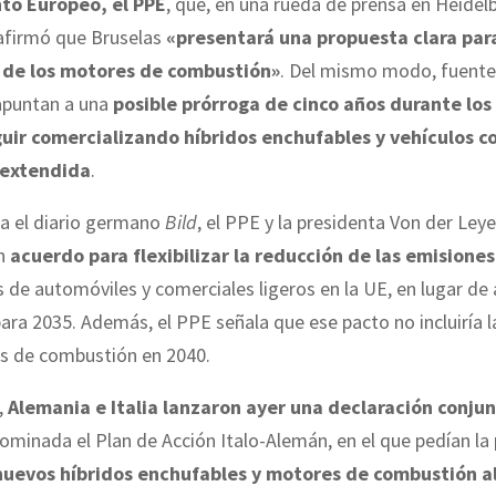
to Europeo, el PPE
, que, en una rueda de prensa en Heidel
 afirmó que Bruselas
«presentará una propuesta clara para
 de los motores de combustión»
. Del mismo modo, fuente
puntan a una
posible prórroga de cinco años durante los
uir comercializando híbridos enchufables y vehículos c
extendida
.
ca el diario germano
Bild
, el PPE y la presidenta Von der Ley
un
acuerdo para flexibilizar la reducción de las emisione
s de automóviles y comerciales ligeros en la UE, en lugar de
para 2035. Además, el PPE señala que ese pacto no incluiría l
es de combustión en 2040.
,
Alemania e Italia lanzaron ayer una declaración conju
nominada el Plan de Acción Italo-Alemán, en el que pedían la
nuevos híbridos enchufables y motores de combustión 