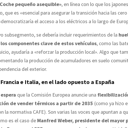
«Coche pequeño asequible»
, en línea con lo que los japone
to, que es «esencial para asegurar la transición hacia las cer
democratizaría el acceso a los eléctricos a lo largo de Euro
o subsegmento, se debería incluir requerimientos de la
huel
los componentes clave de estos vehículos
, como las bate
juicio, ayudaría a «reforzar la producción local». Algo que tam
omentando la producción de acumuladores en suelo comunit
ependencia del exterior.
Francia e Italia, en el lado opuesto a España
e
espera
que la Comisión Europea anuncie una
flexibilizaci
ición de vender térmicos a partir de 2035
(como ya hizo e
 la normativa CAFE). Son varias las voces que apuntan a q
omo es el caso de
Manfred Weber, presidente del mayor p