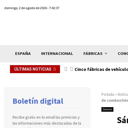
domingo, 2 de agosto de 2026 - 7:42:37
ESPAÑA
INTERNACIONAL
FÁBRICAS
CONC
n de...
Cinco fábricas de vehícul
ÚLTIMAS NOTICIAS
Portada
»
Notici
Boletín digital
de combustión 
General
Sá
Recibe gratis en tu email las primicias y
las informaciones más destacadas de la