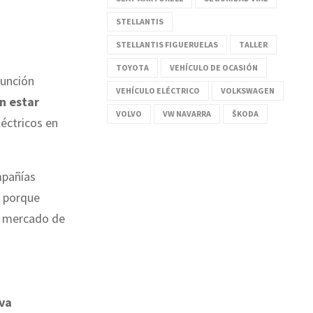
STELLANTIS
STELLANTIS FIGUERUELAS
TALLER
TOYOTA
VEHÍCULO DE OCASIÓN
función
VEHÍCULO ELÉCTRICO
VOLKSWAGEN
n estar
VOLVO
VW NAVARRA
ŠKODA
léctricos en
mpañías
, porque
el mercado de
va