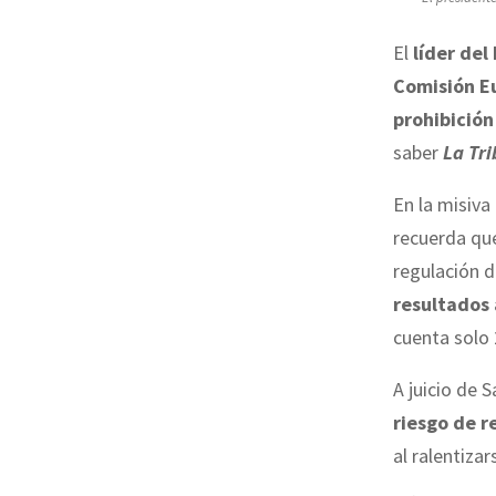
El
líder del
Comisión E
prohibició
saber
La Tr
En la misiva
recuerda que
regulación d
resultados 
cuenta solo 
A juicio de 
riesgo de r
al ralentiza