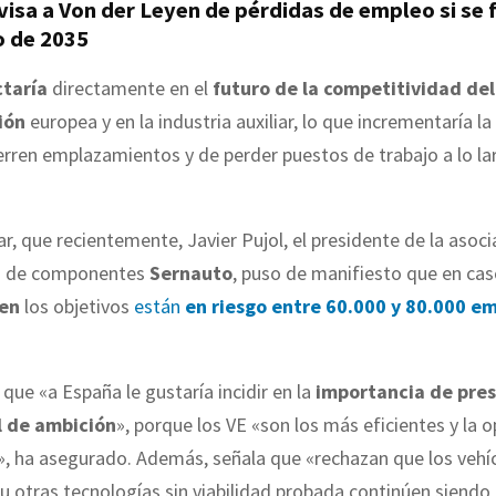
isa a Von der Leyen de pérdidas de empleo si se f
o de 2035
taría
directamente en el
futuro de la competitividad del
ión
europea y en la industria auxiliar, lo que incrementaría la
erren emplazamientos y de perder puestos de trabajo a lo l
r, que recientemente, Javier Pujol, el presidente de la asoci
s de componentes
Sernauto
, puso de manifiesto que en ca
cen
los objetivos
están
en riesgo entre 60.000 y 80.000 e
 que «a España le gustaría incidir en la
importancia de pres
l de ambición
», porque los VE «son los más eficientes y la 
», ha asegurado. Además, señala que «rechazan que los vehí
 otras tecnologías sin viabilidad probada continúen siendo