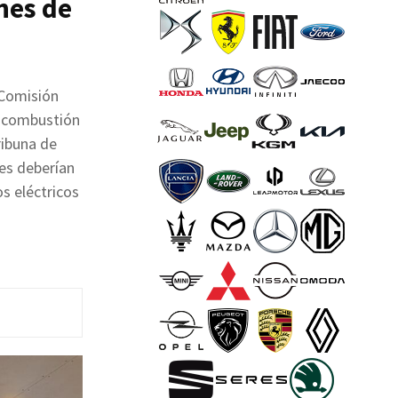
hes de
 Comisión
e combustión
ribuna de
les deberían
os eléctricos