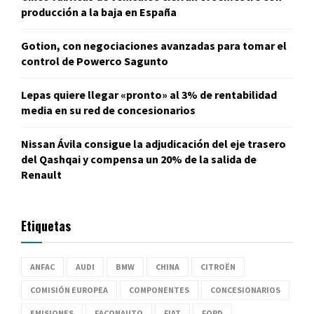
producción a la baja en España
Gotion, con negociaciones avanzadas para tomar el
control de Powerco Sagunto
Lepas quiere llegar «pronto» al 3% de rentabilidad
media en su red de concesionarios
Nissan Ávila consigue la adjudicación del eje trasero
del Qashqai y compensa un 20% de la salida de
Renault
Etiquetas
ANFAC
AUDI
BMW
CHINA
CITROËN
COMISIÓN EUROPEA
COMPONENTES
CONCESIONARIOS
EMISIONES
FACONAUTO
FIAT
FORD