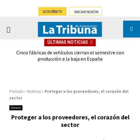
SUSCRÍBETE
INICIAR SESIÓN
PRIMARY
ÚLTIMAS NOTICIAS
MENU
 las
Cinco fábricas de vehículos cierran el semestre con
G
ión
producción a la baja en España
Portada
»
Noticias
»
Proteger a los proveedores, el corazón del
sector
General
Proteger a los proveedores, el corazón del
sector