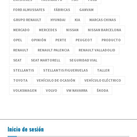
FORD ALMUSSAFES
FÁBRICAS
GANVAM
GRUPO RENAULT
HYUNDAI
KIA
MARCAS CHINAS
MERCADO
MERCEDES
NISSAN
NISSAN BARCELONA
OPEL
OPINIÓN
PERTE
PEUGEOT
PRODUCTO
RENAULT
RENAULT PALENCIA
RENAULT VALLADOLID
SEAT
SEAT MARTORELL
SEGURIDAD VIAL
STELLANTIS
STELLANTIS FIGUERUELAS
TALLER
TOYOTA
VEHÍCULO DE OCASIÓN
VEHÍCULO ELÉCTRICO
VOLKSWAGEN
VOLVO
VW NAVARRA
ŠKODA
Inicio de sesión