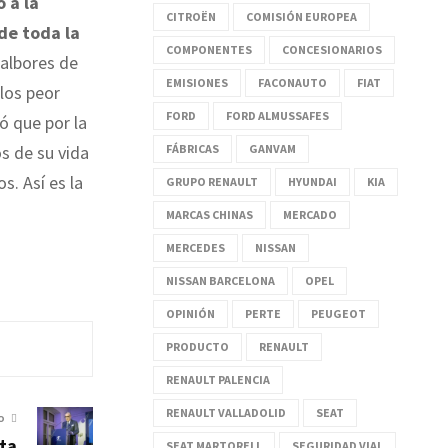
 a la
CITROËN
COMISIÓN EUROPEA
de toda la
COMPONENTES
CONCESIONARIOS
 albores de
EMISIONES
FACONAUTO
FIAT
los peor
FORD
FORD ALMUSSAFES
ó que por la
FÁBRICAS
GANVAM
s de su vida
s. Así es la
GRUPO RENAULT
HYUNDAI
KIA
MARCAS CHINAS
MERCADO
MERCEDES
NISSAN
NISSAN BARCELONA
OPEL
OPINIÓN
PERTE
PEUGEOT
PRODUCTO
RENAULT
RENAULT PALENCIA
RENAULT VALLADOLID
SEAT
O
ta
SEAT MARTORELL
SEGURIDAD VIAL