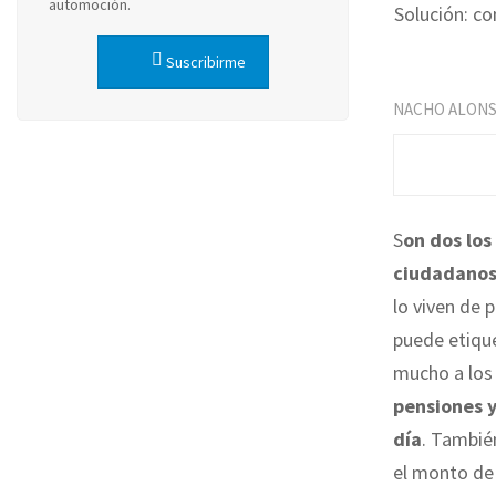
automoción.
Solución: co
Suscribirme
NACHO ALON
S
on dos los
ciudadano
lo viven de 
puede etique
mucho a los 
pensiones y
día
. Tambié
el monto de 