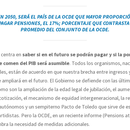
EN 2050, SERÁ EL PAÍS DE LA OCDE QUE MAYOR PROPORCIÓ
PAGAR PENSIONES, EL 17%; PORCENTAJE QUE CONTRASTA
PROMEDIO DEL CONJUNTO DE LA OCDE
.
 centra en
saber si en el futuro se podrán pagar y si la p
e comen del PIB será asumible
. Todos los organismos, nac
les, están de acuerdo en que nuestra brecha entre ingresos 
 ampliará en el futuro. El Gobierno se defiende con las últi
mo son la ampliación de la edad legal de jubilación, el aum
cotización, el mecanismo de equidad intergeneracional, la r
autónomos y un sempiterno Pacto de Toledo que sirve de es
rtidistas. Pero la OCDE, en un reciente informe (Pensions at
mbra la necesidad de medidas adicionales.