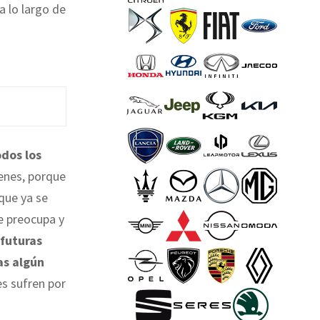
a lo largo de
dos los
venes, porque
 que ya se
e preocupa y
futuras
as algún
es sufren por