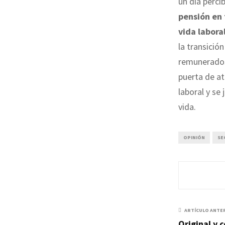
un día perci
pensión en 
vida labora
la transició
remunerados.
puerta de at
laboral y se
vida.
OPINIÓN
SE
ARTÍCULO ANTE
Original y 