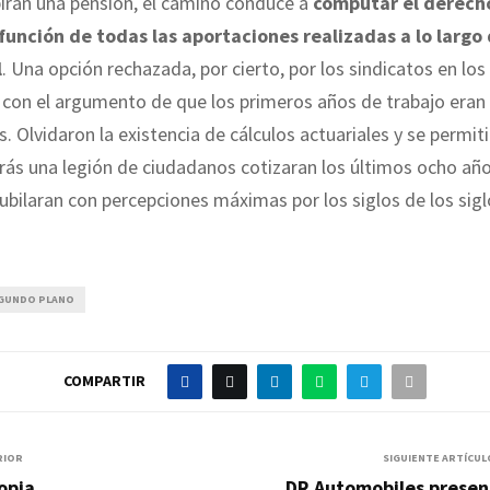
birán una pensión, el camino conduce a
computar el derecho
función de todas las aportaciones realizadas a lo largo 
l
. Una opción rechazada, por cierto, por los sindicatos en los
n con el argumento de que los primeros años de trabajo eran 
 Olvidaron la existencia de cálculos actuariales y se permiti
rás una legión de ciudadanos cotizaran los últimos ocho año
 jubilaran con percepciones máximas por los siglos de los siglo
GUNDO PLANO
COMPARTIR
RIOR
SIGUIENTE ARTÍCUL
copia
DR Automobiles presen