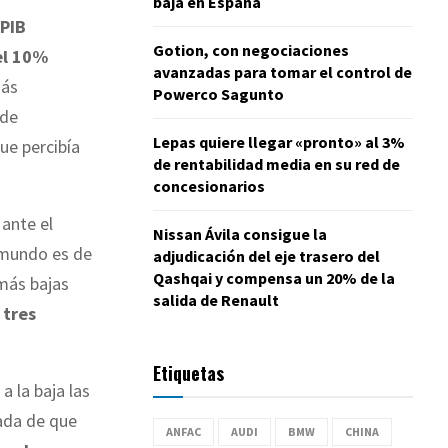
baja en España
 PIB
Gotion, con negociaciones
el 10%
avanzadas para tomar el control de
más
Powerco Sagunto
 de
Lepas quiere llegar «pronto» al 3%
que percibía
de rentabilidad media en su red de
concesionarios
ante el
Nissan Ávila consigue la
l mundo es de
adjudicación del eje trasero del
Qashqai y compensa un 20% de la
 más bajas
salida de Renault
 tres
Etiquetas
a la baja las
ada de que
ANFAC
AUDI
BMW
CHINA