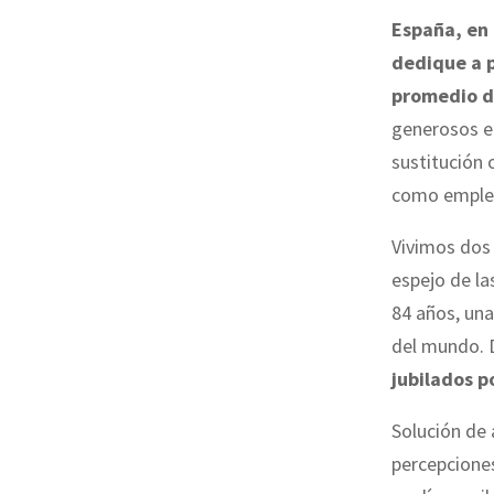
España, en 
dedique a p
promedio d
generosos en
sustitución 
como emplea
Vivimos dos 
espejo de la
84 años, una
del mundo. D
jubilados p
Solución de 
percepcione