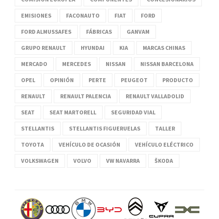
EMISIONES
FACONAUTO
FIAT
FORD
FORD ALMUSSAFES
FÁBRICAS
GANVAM
GRUPO RENAULT
HYUNDAI
KIA
MARCAS CHINAS
MERCADO
MERCEDES
NISSAN
NISSAN BARCELONA
OPEL
OPINIÓN
PERTE
PEUGEOT
PRODUCTO
RENAULT
RENAULT PALENCIA
RENAULT VALLADOLID
SEAT
SEAT MARTORELL
SEGURIDAD VIAL
STELLANTIS
STELLANTIS FIGUERUELAS
TALLER
TOYOTA
VEHÍCULO DE OCASIÓN
VEHÍCULO ELÉCTRICO
VOLKSWAGEN
VOLVO
VW NAVARRA
ŠKODA