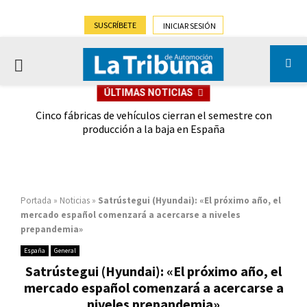
SUSCRÍBETE
INICIAR SESIÓN
PRIMARY
ÚLTIMAS NOTICIAS
MENU
 las
Cinco fábricas de vehículos cierran el semestre con
G
ión
producción a la baja en España
Portada
»
Noticias
»
Satrústegui (Hyundai): «El próximo año, el
mercado español comenzará a acercarse a niveles
prepandemia»
España
General
Satrústegui (Hyundai): «El próximo año, el
mercado español comenzará a acercarse a
niveles prepandemia»