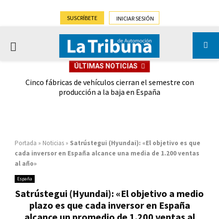
SUSCRÍBETE
INICIAR SESIÓN
PRIMARY
ÚLTIMAS NOTICIAS
MENU
 las
Cinco fábricas de vehículos cierran el semestre con
G
ión
producción a la baja en España
Portada
»
Noticias
»
Satrústegui (Hyundai): «El objetivo es que
cada inversor en España alcance una media de 1.200 ventas
al año»
España
Satrústegui (Hyundai): «El objetivo a medio
plazo es que cada inversor en España
alcance un promedio de 1.200 ventas al