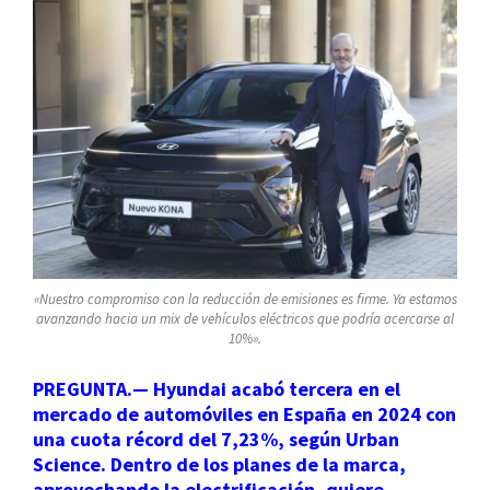
«Nuestro compromiso con la reducción de emisiones es firme. Ya estamos
avanzando hacia un mix de vehículos eléctricos que podría acercarse al
10%».
PREGUNTA.— Hyundai acabó tercera en el
mercado de automóviles en España en 2024 con
una cuota récord del 7,23%, según Urban
Science. Dentro de los planes de la marca,
aprovechando la electrificación, quiere