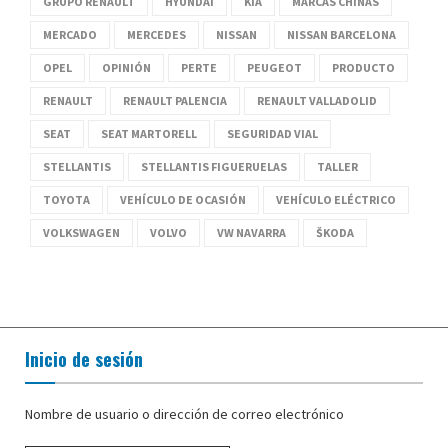
GRUPO RENAULT
HYUNDAI
KIA
MARCAS CHINAS
MERCADO
MERCEDES
NISSAN
NISSAN BARCELONA
OPEL
OPINIÓN
PERTE
PEUGEOT
PRODUCTO
RENAULT
RENAULT PALENCIA
RENAULT VALLADOLID
SEAT
SEAT MARTORELL
SEGURIDAD VIAL
STELLANTIS
STELLANTIS FIGUERUELAS
TALLER
TOYOTA
VEHÍCULO DE OCASIÓN
VEHÍCULO ELÉCTRICO
VOLKSWAGEN
VOLVO
VW NAVARRA
ŠKODA
Inicio de sesión
Nombre de usuario o dirección de correo electrónico