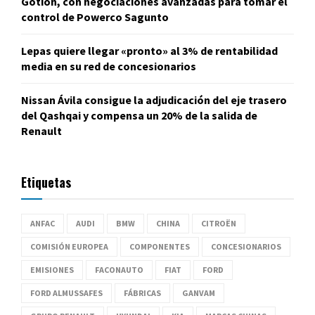
Gotion, con negociaciones avanzadas para tomar el
control de Powerco Sagunto
Lepas quiere llegar «pronto» al 3% de rentabilidad
media en su red de concesionarios
Nissan Ávila consigue la adjudicación del eje trasero
del Qashqai y compensa un 20% de la salida de
Renault
Etiquetas
ANFAC
AUDI
BMW
CHINA
CITROËN
COMISIÓN EUROPEA
COMPONENTES
CONCESIONARIOS
EMISIONES
FACONAUTO
FIAT
FORD
FORD ALMUSSAFES
FÁBRICAS
GANVAM