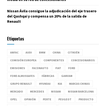
Nissan Ávila consigue la adjudicación del eje trasero
del Qashqai y compensa un 20% de la salida de
Renault
Etiquetas
ANFAC
AUDI
BMW
CHINA
CITROËN
COMISIÓN EUROPEA
COMPONENTES
CONCESIONARIOS
EMISIONES
FACONAUTO
FIAT
FORD
FORD ALMUSSAFES
FÁBRICAS
GANVAM
GRUPO RENAULT
HYUNDAI
KIA
MARCAS CHINAS
MERCADO
MERCEDES
NISSAN
NISSAN BARCELONA
OPEL
OPINIÓN
PERTE
PEUGEOT
PRODUCTO