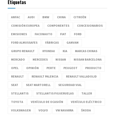
Etiquetas
ANFAC
AUDI
BMW
CHINA
CITROËN
COMISIÓN EUROPEA
COMPONENTES
CONCESIONARIOS
EMISIONES
FACONAUTO
FIAT
FORD
FORD ALMUSSAFES
FÁBRICAS
GANVAM
GRUPO RENAULT
HYUNDAI
KIA
MARCAS CHINAS
MERCADO
MERCEDES
NISSAN
NISSAN BARCELONA
OPEL
OPINIÓN
PERTE
PEUGEOT
PRODUCTO
RENAULT
RENAULT PALENCIA
RENAULT VALLADOLID
SEAT
SEAT MARTORELL
SEGURIDAD VIAL
STELLANTIS
STELLANTIS FIGUERUELAS
TALLER
TOYOTA
VEHÍCULO DE OCASIÓN
VEHÍCULO ELÉCTRICO
VOLKSWAGEN
VOLVO
VW NAVARRA
ŠKODA