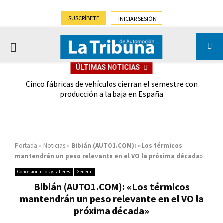
SUSCRÍBETE
INICIAR SESIÓN
PRIMARY
ÚLTIMAS NOTICIAS
MENU
 las
Cinco fábricas de vehículos cierran el semestre con
G
ión
producción a la baja en España
Portada
»
Noticias
»
Bibián (AUTO1.COM): «Los térmicos
mantendrán un peso relevante en el VO la próxima década»
Concesionarios y talleres
General
Bibián (AUTO1.COM): «Los térmicos
mantendrán un peso relevante en el VO la
próxima década»