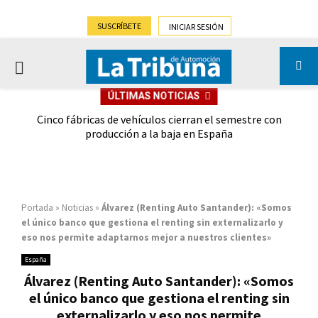
SUSCRÍBETE
INICIAR SESIÓN
PRIMARY
ÚLTIMAS NOTICIAS
MENU
 las
Cinco fábricas de vehículos cierran el semestre con
G
ión
producción a la baja en España
Portada
»
Noticias
»
Álvarez (Renting Auto Santander): «Somos
el único banco que gestiona el renting sin externalizarlo y
eso nos permite adaptarnos mejor a nuestros clientes»
España
Álvarez (Renting Auto Santander): «Somos
el único banco que gestiona el renting sin
externalizarlo y eso nos permite