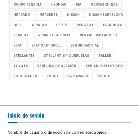
GRUPO RENAULT
HYUNDAI
KIA
MARCAS CHINAS
MERCADO
MERCEDES
NISSAN
NISSAN BARCELONA
OPEL
OPINIÓN
PERTE
PEUGEOT
PRODUCTO
RENAULT
RENAULT PALENCIA
RENAULT VALLADOLID
SEAT
SEAT MARTORELL
SEGURIDAD VIAL
STELLANTIS
STELLANTIS FIGUERUELAS
TALLER
TOYOTA
VEHÍCULO DE OCASIÓN
VEHÍCULO ELÉCTRICO
VOLKSWAGEN
VOLVO
VW NAVARRA
ŠKODA
Inicio de sesión
Nombre de usuario o dirección de correo electrónico