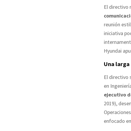
El directivo
comunicaci
reunión esti
iniciativa p
internament
Hyundai apu
Una larga
El directivo
en Ingenierí
ejecutivo d
2019), dese
Operaciones 
enfocado en 