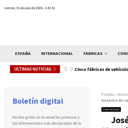
viernes, 31 de julio de 2026 - 2:41:51
ESPAÑA
INTERNACIONAL
FÁBRICAS
CONC
n de...
Cinco fábricas de vehícul
ÚLTIMAS NOTICIAS
Portada
»
Notici
Boletín digital
histórico de v
Internacional
Jos
Recibe gratis en tu email las primicias y
las informaciones más destacadas de la