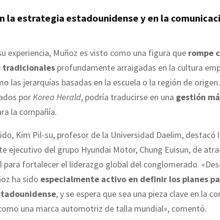
n la estrategia estadounidense y en la comunicac
u experiencia, Muñoz es visto como una figura que
rompe c
 tradicionales
profundamente arraigadas en la cultura emp
o las jerarquías basadas en la escuela o la región de origen
tados por
Korea Herald
, podría traducirse en una
gestión más
ra la compañía.
ido, Kim Pil-su, profesor de la Universidad Daelim, destacó 
te ejecutivo del grupo Hyundai Motor, Chung Euisun, de atra
l para fortalecer el liderazgo global del conglomerado. «De
ñoz ha sido
especialmente activo en definir los planes pa
stadounidense
, y se espera que sea una pieza clave en la c
como una marca automotriz de talla mundial», comentó.