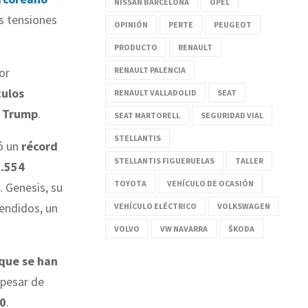
NISSAN BARCELONA
OPEL
s tensiones
OPINIÓN
PERTE
PEUGEOT
PRODUCTO
RENAULT
or
RENAULT PALENCIA
culos
RENAULT VALLADOLID
SEAT
n Trump
.
SEAT MARTORELL
SEGURIDAD VIAL
STELLANTIS
ró un
récord
STELLANTIS FIGUERUELAS
TALLER
3.554
TOYOTA
VEHÍCULO DE OCASIÓN
. Genesis, su
vendidos, un
VEHÍCULO ELÉCTRICO
VOLKSWAGEN
VOLVO
VW NAVARRA
ŠKODA
que se han
 pesar de
60
.