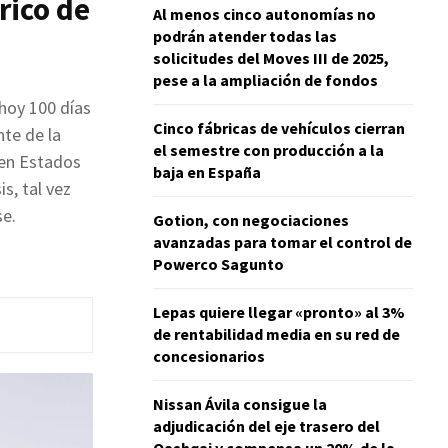
rico de
Al menos cinco autonomías no
podrán atender todas las
solicitudes del Moves III de 2025,
pese a la ampliación de fondos
hoy 100 días
Cinco fábricas de vehículos cierran
nte de la
el semestre con producción a la
 en Estados
baja en España
s, tal vez
e.
Gotion, con negociaciones
avanzadas para tomar el control de
Powerco Sagunto
Lepas quiere llegar «pronto» al 3%
de rentabilidad media en su red de
concesionarios
Nissan Ávila consigue la
adjudicación del eje trasero del
Qashqai y compensa un 20% de la