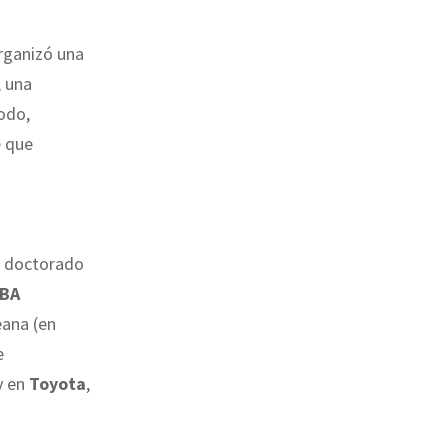
rganizó una
 una
modo,
e que
un doctorado
MBA
eana (en
e
y en
Toyota
,