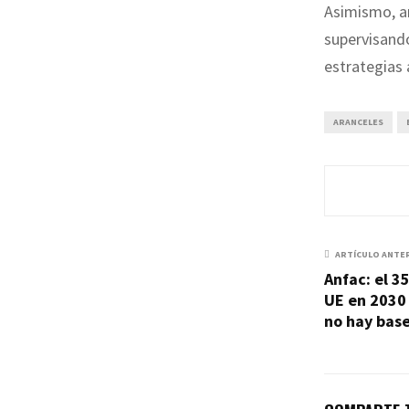
Asimismo, a
supervisando
estrategias 
ARANCELES
ARTÍCULO ANTE
Anfac: el 3
UE en 2030 
no hay base