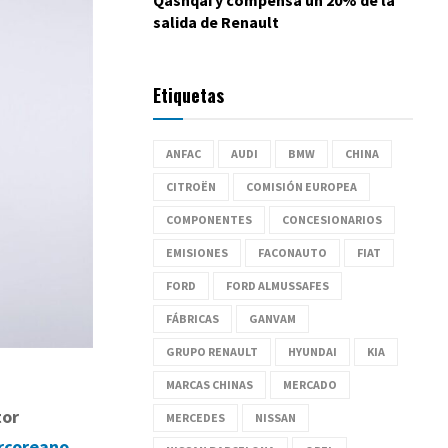
salida de Renault
Etiquetas
ANFAC
AUDI
BMW
CHINA
CITROËN
COMISIÓN EUROPEA
COMPONENTES
CONCESIONARIOS
EMISIONES
FACONAUTO
FIAT
FORD
FORD ALMUSSAFES
FÁBRICAS
GANVAM
GRUPO RENAULT
HYUNDAI
KIA
MARCAS CHINAS
MERCADO
tor
MERCEDES
NISSAN
urcoreano