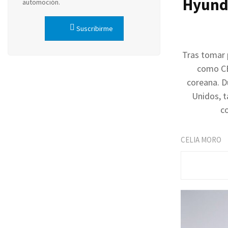
Hyunda
automoción.
Suscribirme
Tras tomar 
como CEO
coreana. D
Unidos, t
c
CELIA MORO