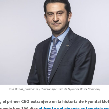
José Muñoz, presidente y director ejecutivo de Hyundai Motor Company.
 el primer CEO extranjero en la historia de Hyundai Mo
umple hoy 100 días
al frente del gigante automotriz s