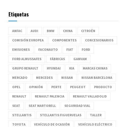
Etiquetas
ANFAC
AUDI
BMW
CHINA
CITROËN
COMISIÓN EUROPEA
COMPONENTES
CONCESIONARIOS
EMISIONES
FACONAUTO
FIAT
FORD
FORD ALMUSSAFES
FÁBRICAS
GANVAM
GRUPO RENAULT
HYUNDAI
KIA
MARCAS CHINAS
MERCADO
MERCEDES
NISSAN
NISSAN BARCELONA
OPEL
OPINIÓN
PERTE
PEUGEOT
PRODUCTO
RENAULT
RENAULT PALENCIA
RENAULT VALLADOLID
SEAT
SEAT MARTORELL
SEGURIDAD VIAL
STELLANTIS
STELLANTIS FIGUERUELAS
TALLER
TOYOTA
VEHÍCULO DE OCASIÓN
VEHÍCULO ELÉCTRICO