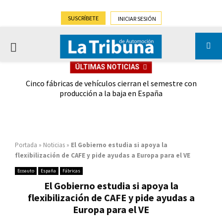
SUSCRÍBETE
INICIAR SESIÓN
PRIMARY
ÚLTIMAS NOTICIAS
MENU
 las
Cinco fábricas de vehículos cierran el semestre con
G
ión
producción a la baja en España
Portada
»
Noticias
»
El Gobierno estudia si apoya la
flexibilización de CAFE y pide ayudas a Europa para el VE
Ecoauto
España
Fábricas
El Gobierno estudia si apoya la
flexibilización de CAFE y pide ayudas a
Europa para el VE