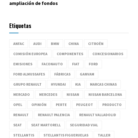
ampliación de fondos
Etiquetas
ANFAC
AUDI
BMW
CHINA
CITROËN
COMISIÓN EUROPEA
COMPONENTES
CONCESIONARIOS
EMISIONES
FACONAUTO
FIAT
FORD
FORD ALMUSSAFES
FÁBRICAS
GANVAM
GRUPO RENAULT
HYUNDAI
KIA
MARCAS CHINAS
MERCADO
MERCEDES
NISSAN
NISSAN BARCELONA
OPEL
OPINIÓN
PERTE
PEUGEOT
PRODUCTO
RENAULT
RENAULT PALENCIA
RENAULT VALLADOLID
SEAT
SEAT MARTORELL
SEGURIDAD VIAL
STELLANTIS
STELLANTIS FIGUERUELAS
TALLER