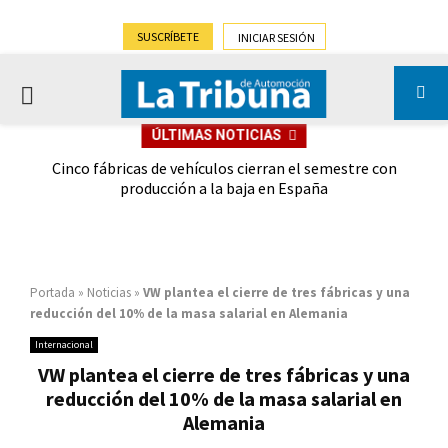
SUSCRÍBETE
INICIAR SESIÓN
PRIMARY
ÚLTIMAS NOTICIAS
MENU
 las
Cinco fábricas de vehículos cierran el semestre con
G
ión
producción a la baja en España
Portada
»
Noticias
»
VW plantea el cierre de tres fábricas y una
reducción del 10% de la masa salarial en Alemania
Internacional
VW plantea el cierre de tres fábricas y una
reducción del 10% de la masa salarial en
Alemania