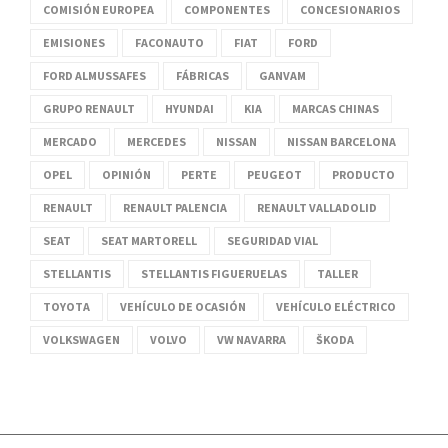
COMISIÓN EUROPEA
COMPONENTES
CONCESIONARIOS
EMISIONES
FACONAUTO
FIAT
FORD
FORD ALMUSSAFES
FÁBRICAS
GANVAM
GRUPO RENAULT
HYUNDAI
KIA
MARCAS CHINAS
MERCADO
MERCEDES
NISSAN
NISSAN BARCELONA
OPEL
OPINIÓN
PERTE
PEUGEOT
PRODUCTO
RENAULT
RENAULT PALENCIA
RENAULT VALLADOLID
SEAT
SEAT MARTORELL
SEGURIDAD VIAL
STELLANTIS
STELLANTIS FIGUERUELAS
TALLER
TOYOTA
VEHÍCULO DE OCASIÓN
VEHÍCULO ELÉCTRICO
VOLKSWAGEN
VOLVO
VW NAVARRA
ŠKODA