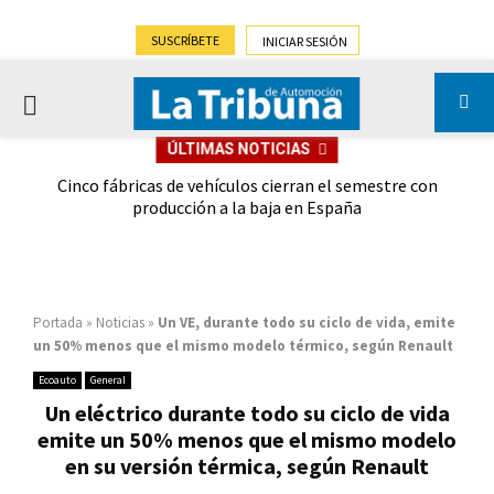
SUSCRÍBETE
INICIAR SESIÓN
PRIMARY
ÚLTIMAS NOTICIAS
MENU
 las
Cinco fábricas de vehículos cierran el semestre con
G
ión
producción a la baja en España
Portada
»
Noticias
»
Un VE, durante todo su ciclo de vida, emite
un 50% menos que el mismo modelo térmico, según Renault
Ecoauto
General
Un eléctrico durante todo su ciclo de vida
emite un 50% menos que el mismo modelo
en su versión térmica, según Renault