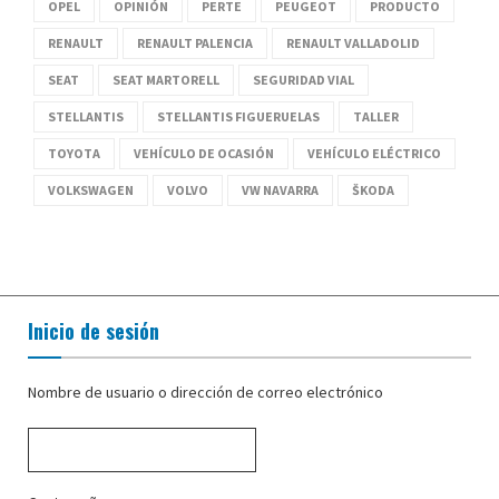
OPEL
OPINIÓN
PERTE
PEUGEOT
PRODUCTO
RENAULT
RENAULT PALENCIA
RENAULT VALLADOLID
SEAT
SEAT MARTORELL
SEGURIDAD VIAL
STELLANTIS
STELLANTIS FIGUERUELAS
TALLER
TOYOTA
VEHÍCULO DE OCASIÓN
VEHÍCULO ELÉCTRICO
VOLKSWAGEN
VOLVO
VW NAVARRA
ŠKODA
Inicio de sesión
Nombre de usuario o dirección de correo electrónico