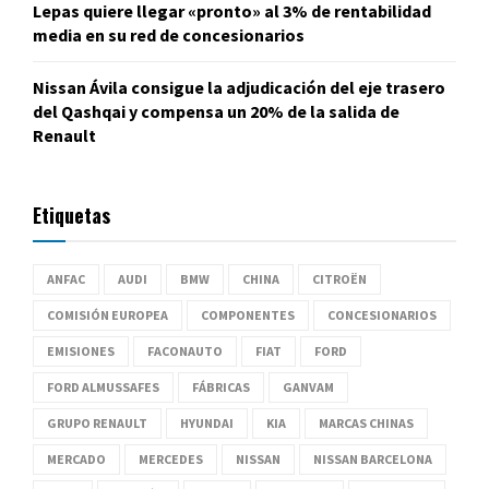
Lepas quiere llegar «pronto» al 3% de rentabilidad
media en su red de concesionarios
Nissan Ávila consigue la adjudicación del eje trasero
del Qashqai y compensa un 20% de la salida de
Renault
Etiquetas
ANFAC
AUDI
BMW
CHINA
CITROËN
COMISIÓN EUROPEA
COMPONENTES
CONCESIONARIOS
EMISIONES
FACONAUTO
FIAT
FORD
FORD ALMUSSAFES
FÁBRICAS
GANVAM
GRUPO RENAULT
HYUNDAI
KIA
MARCAS CHINAS
MERCADO
MERCEDES
NISSAN
NISSAN BARCELONA