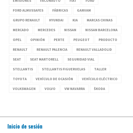
EMISIONES
FACONAUTO
FIAT
FORD
FORD ALMUSSAFES
FÁBRICAS
GANVAM
GRUPO RENAULT
HYUNDAI
KIA
MARCAS CHINAS
MERCADO
MERCEDES
NISSAN
NISSAN BARCELONA
OPEL
OPINIÓN
PERTE
PEUGEOT
PRODUCTO
RENAULT
RENAULT PALENCIA
RENAULT VALLADOLID
SEAT
SEAT MARTORELL
SEGURIDAD VIAL
STELLANTIS
STELLANTIS FIGUERUELAS
TALLER
TOYOTA
VEHÍCULO DE OCASIÓN
VEHÍCULO ELÉCTRICO
VOLKSWAGEN
VOLVO
VW NAVARRA
ŠKODA
Inicio de sesión