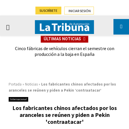
SUSCRÍBETE
INICIAR SESIÓN
PRIMARY
ÚLTIMAS NOTICIAS
MENU
 las
Cinco fábricas de vehículos cierran el semestre con
G
ión
producción a la baja en España
Portada
»
Noticias
»
Los fabricantes chinos afectados por los
aranceles se reúnen y piden a Pekin ‘contraatacar’
Internacional
Los fabricantes chinos afectados por los
aranceles se reúnen y piden a Pekin
'contraatacar'