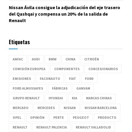
Nissan Ávila consigue la adjudicación del eje trasero
del Qashqai y compensa un 20% de la salida de
Renault
Etiquetas
ANFAC
AUDI
BMW
CHINA
CITROËN
COMISIÓN EUROPEA
COMPONENTES
CONCESIONARIOS
EMISIONES
FACONAUTO
FIAT
FORD
FORD ALMUSSAFES
FÁBRICAS
GANVAM
GRUPO RENAULT
HYUNDAI
KIA
MARCAS CHINAS
MERCADO
MERCEDES
NISSAN
NISSAN BARCELONA
OPEL
OPINIÓN
PERTE
PEUGEOT
PRODUCTO
RENAULT
RENAULT PALENCIA
RENAULT VALLADOLID