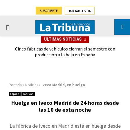
SUSCRÍBETE
INICIAR SESIÓN
PRIMARY
ÚLTIMAS NOTICIAS
MENU
 las
Cinco fábricas de vehículos cierran el semestre con
G
ión
producción a la baja en España
Portada
»
Noticias
»
Iveco Madrid, en huelga
España
Fábricas
Huelga en Iveco Madrid de 24 horas desde
las 10 de esta noche
La fábrica de Iveco en Madrid está en huelga desde