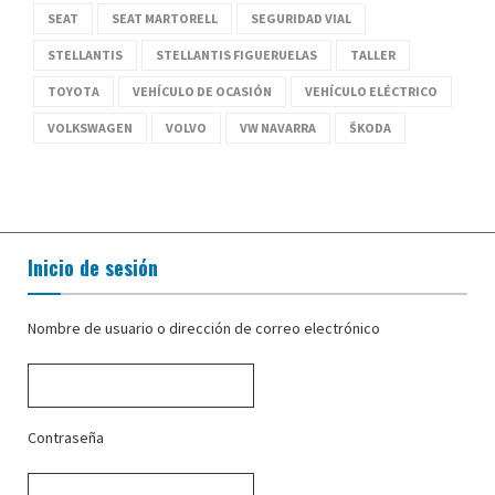
SEAT
SEAT MARTORELL
SEGURIDAD VIAL
STELLANTIS
STELLANTIS FIGUERUELAS
TALLER
TOYOTA
VEHÍCULO DE OCASIÓN
VEHÍCULO ELÉCTRICO
VOLKSWAGEN
VOLVO
VW NAVARRA
ŠKODA
Inicio de sesión
Nombre de usuario o dirección de correo electrónico
Contraseña