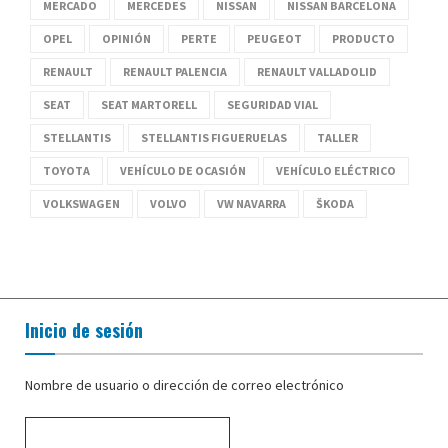
MERCADO
MERCEDES
NISSAN
NISSAN BARCELONA
OPEL
OPINIÓN
PERTE
PEUGEOT
PRODUCTO
RENAULT
RENAULT PALENCIA
RENAULT VALLADOLID
SEAT
SEAT MARTORELL
SEGURIDAD VIAL
STELLANTIS
STELLANTIS FIGUERUELAS
TALLER
TOYOTA
VEHÍCULO DE OCASIÓN
VEHÍCULO ELÉCTRICO
VOLKSWAGEN
VOLVO
VW NAVARRA
ŠKODA
Inicio de sesión
Nombre de usuario o dirección de correo electrónico