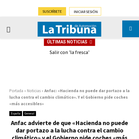
SUSCRÍBETE
INICIAR SESIÓN
PRIMARY
ÚLTIMAS NOTICIAS
MENU
eely
Salir con 'la fresca'
Portada
»
Noticias
»
Anfac: «Hacienda no puede dar portazo a la
lucha contra el cambio climático». Y el Gobierno pide coches
«más accesibles»
España
General
Anfac advierte de que «Hacienda no puede
dar portazo a la lucha contra el cambio
climático» y el Gobierno pide coches «más