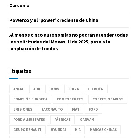
Carcoma
Powerco y el ‘power’ creciente de China
Al menos cinco autonomías no podrán atender todas
las solicitudes del Moves III de 2025, pese a la
ampliación de fondos
Etiquetas
ANFAC
AUDI
BMW
CHINA
CITROËN
COMISIÓN EUROPEA
COMPONENTES
CONCESIONARIOS
EMISIONES
FACONAUTO
FIAT
FORD
FORD ALMUSSAFES
FÁBRICAS
GANVAM
GRUPO RENAULT
HYUNDAI
KIA
MARCAS CHINAS