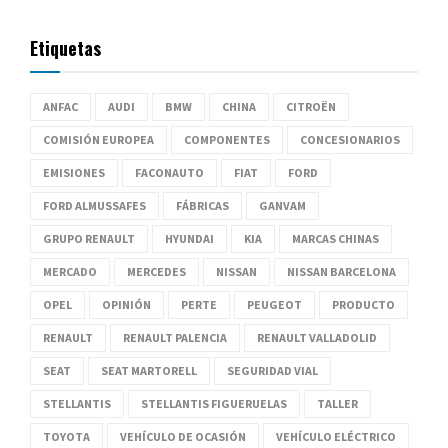
Etiquetas
ANFAC
AUDI
BMW
CHINA
CITROËN
COMISIÓN EUROPEA
COMPONENTES
CONCESIONARIOS
EMISIONES
FACONAUTO
FIAT
FORD
FORD ALMUSSAFES
FÁBRICAS
GANVAM
GRUPO RENAULT
HYUNDAI
KIA
MARCAS CHINAS
MERCADO
MERCEDES
NISSAN
NISSAN BARCELONA
OPEL
OPINIÓN
PERTE
PEUGEOT
PRODUCTO
RENAULT
RENAULT PALENCIA
RENAULT VALLADOLID
SEAT
SEAT MARTORELL
SEGURIDAD VIAL
STELLANTIS
STELLANTIS FIGUERUELAS
TALLER
TOYOTA
VEHÍCULO DE OCASIÓN
VEHÍCULO ELÉCTRICO