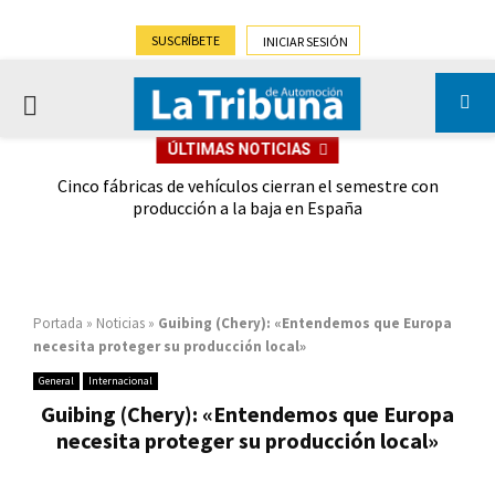
SUSCRÍBETE
INICIAR SESIÓN
PRIMARY
ÚLTIMAS NOTICIAS
MENU
 las
Cinco fábricas de vehículos cierran el semestre con
G
ión
producción a la baja en España
Portada
»
Noticias
»
Guibing (Chery): «Entendemos que Europa
necesita proteger su producción local»
General
Internacional
Guibing (Chery): «Entendemos que Europa
necesita proteger su producción local»