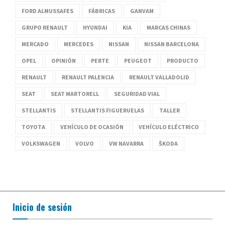
FORD ALMUSSAFES
FÁBRICAS
GANVAM
GRUPO RENAULT
HYUNDAI
KIA
MARCAS CHINAS
MERCADO
MERCEDES
NISSAN
NISSAN BARCELONA
OPEL
OPINIÓN
PERTE
PEUGEOT
PRODUCTO
RENAULT
RENAULT PALENCIA
RENAULT VALLADOLID
SEAT
SEAT MARTORELL
SEGURIDAD VIAL
STELLANTIS
STELLANTIS FIGUERUELAS
TALLER
TOYOTA
VEHÍCULO DE OCASIÓN
VEHÍCULO ELÉCTRICO
VOLKSWAGEN
VOLVO
VW NAVARRA
ŠKODA
Inicio de sesión