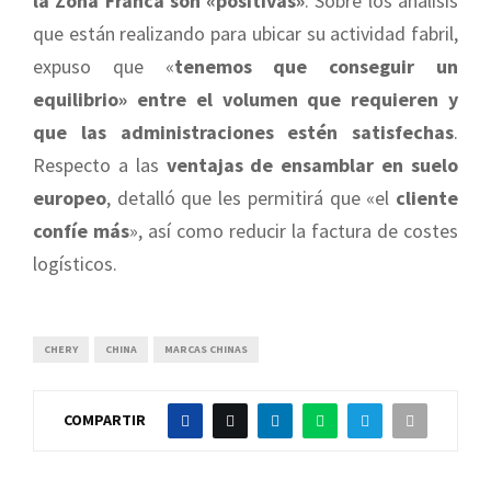
la Zona Franca son «positivas»
. Sobre los análisis
que están realizando para ubicar su actividad fabril,
expuso que «
tenemos que conseguir un
equilibrio» entre el volumen que requieren y
que las administraciones estén satisfechas
.
Respecto a las
ventajas de ensamblar en suelo
europeo
, detalló que les permitirá que «el
cliente
confíe más
», así como reducir la factura de costes
logísticos.
CHERY
CHINA
MARCAS CHINAS
COMPARTIR