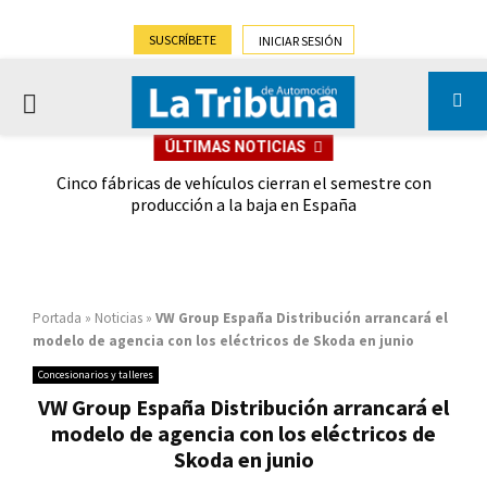
SUSCRÍBETE
INICIAR SESIÓN
PRIMARY
ÚLTIMAS NOTICIAS
MENU
 las
Cinco fábricas de vehículos cierran el semestre con
G
ión
producción a la baja en España
Portada
»
Noticias
»
VW Group España Distribución arrancará el
modelo de agencia con los eléctricos de Skoda en junio
Concesionarios y talleres
VW Group España Distribución arrancará el
modelo de agencia con los eléctricos de
Skoda en junio