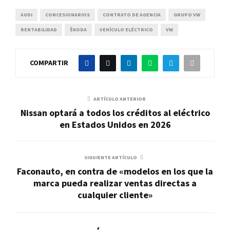
AUDI
CONCESIONARIOS
CONTRATO DE AGENCIA
GRUPO VW
RENTABILIDAD
ŠKODA
VEHÍCULO ELÉCTRICO
VW
COMPARTIR
ARTÍCULO ANTERIOR
Nissan optará a todos los créditos al eléctrico
en Estados Unidos en 2026
SIGUIENTE ARTÍCULO
Faconauto, en contra de «modelos en los que la
marca pueda realizar ventas directas a
cualquier cliente»