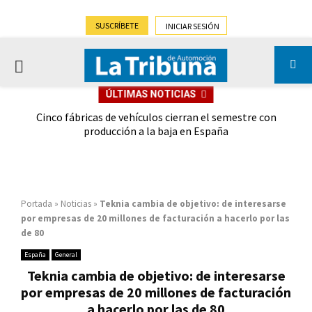
SUSCRÍBETE
INICIAR SESIÓN
PRIMARY
ÚLTIMAS NOTICIAS
MENU
 las
Cinco fábricas de vehículos cierran el semestre con
G
ión
producción a la baja en España
Portada
»
Noticias
»
Teknia cambia de objetivo: de interesarse
por empresas de 20 millones de facturación a hacerlo por las
de 80
España
General
Teknia cambia de objetivo: de interesarse
por empresas de 20 millones de facturación
a hacerlo por las de 80