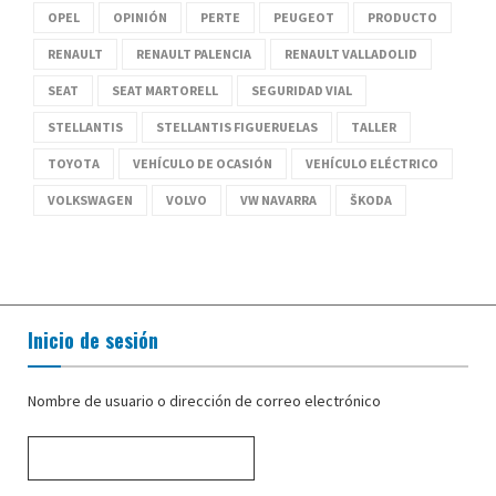
OPEL
OPINIÓN
PERTE
PEUGEOT
PRODUCTO
RENAULT
RENAULT PALENCIA
RENAULT VALLADOLID
SEAT
SEAT MARTORELL
SEGURIDAD VIAL
STELLANTIS
STELLANTIS FIGUERUELAS
TALLER
TOYOTA
VEHÍCULO DE OCASIÓN
VEHÍCULO ELÉCTRICO
VOLKSWAGEN
VOLVO
VW NAVARRA
ŠKODA
Inicio de sesión
Nombre de usuario o dirección de correo electrónico