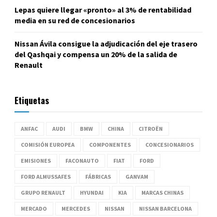
Lepas quiere llegar «pronto» al 3% de rentabilidad
media en su red de concesionarios
Nissan Ávila consigue la adjudicación del eje trasero
del Qashqai y compensa un 20% de la salida de
Renault
Etiquetas
ANFAC
AUDI
BMW
CHINA
CITROËN
COMISIÓN EUROPEA
COMPONENTES
CONCESIONARIOS
EMISIONES
FACONAUTO
FIAT
FORD
FORD ALMUSSAFES
FÁBRICAS
GANVAM
GRUPO RENAULT
HYUNDAI
KIA
MARCAS CHINAS
MERCADO
MERCEDES
NISSAN
NISSAN BARCELONA