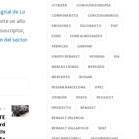
CITROËN
COMISIÓN EUROPEA
igital de
La
COMPONENTES
CONCESIONARIOS
nte un año
EMISIONES
FACONAUTO
FIAT
suscriptor,
FORD
FORD ALMUSSAFES
ón del sector
.
FÁBRICAS
GANVAM
GRUPO RENAULT
HYUNDAI
KIA
MARCAS CHINAS
MERCADO
MERCEDES
NISSAN
NISSAN BARCELONA
OPEL
OPINIÓN
PERTE
PEUGEOT
PRODUCTO
RENAULT
O
TE
RENAULT PALENCIA
ord
RENAULT VALLADOLID
SEAT
tis
lta
SEAT MARTORELL
SEGURIDAD VIAL