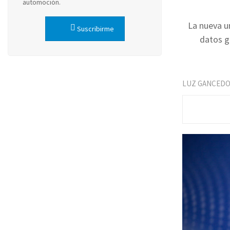
automoción.
La nueva un
Suscribirme
datos g
LUZ GANCED