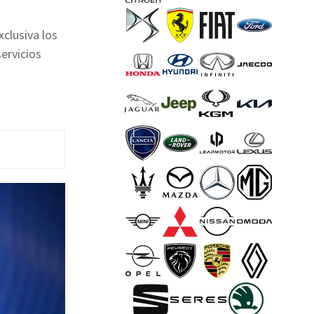
xclusiva los
ervicios