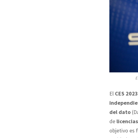
E
El
CES 2023
independien
del dato
(Da
de
licencia
objetivo es 