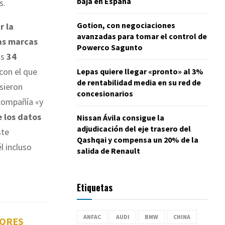
baja en España
s.
Gotion, con negociaciones
r la
avanzadas para tomar el control de
las marcas
Powerco Sagunto
os
34
 con el que
Lepas quiere llegar «pronto» al 3%
de rentabilidad media en su red de
sieron
concesionarios
 compañía «y
e los datos
Nissan Ávila consigue la
adjudicación del eje trasero del
ste
Qashqai y compensa un 20% de la
l incluso
salida de Renault
Etiquetas
ANFAC
AUDI
BMW
CHINA
TORES