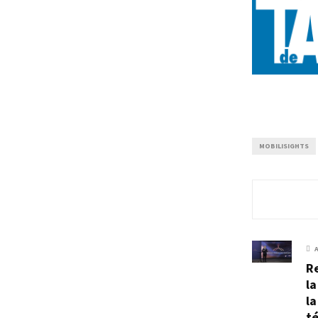
MOBILISIGHTS
Re
la
la
té