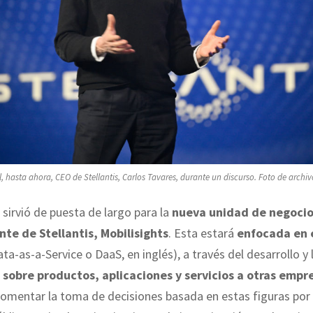
l, hasta ahora, CEO de Stellantis, Carlos Tavares, durante un discurso. Foto de archiv
sirvió de puesta de largo para la
nueva unidad de negoci
te de Stellantis, Mobilisights
. Esta estará
enfocada en 
ta-as-a-Service o DaaS, en inglés), a través del desarrollo y
s sobre productos, aplicaciones y servicios a otras empr
fomentar la toma de decisiones basada en estas figuras por