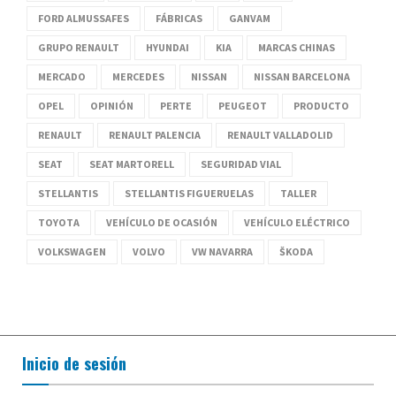
FORD ALMUSSAFES
FÁBRICAS
GANVAM
GRUPO RENAULT
HYUNDAI
KIA
MARCAS CHINAS
MERCADO
MERCEDES
NISSAN
NISSAN BARCELONA
OPEL
OPINIÓN
PERTE
PEUGEOT
PRODUCTO
RENAULT
RENAULT PALENCIA
RENAULT VALLADOLID
SEAT
SEAT MARTORELL
SEGURIDAD VIAL
STELLANTIS
STELLANTIS FIGUERUELAS
TALLER
TOYOTA
VEHÍCULO DE OCASIÓN
VEHÍCULO ELÉCTRICO
VOLKSWAGEN
VOLVO
VW NAVARRA
ŠKODA
Inicio de sesión