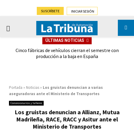
SUSCRÍBETE
INICIAR SESIÓN
PRIMARY
ÚLTIMAS NOTICIAS
MENU
 las
Cinco fábricas de vehículos cierran el semestre con
G
ión
producción a la baja en España
Portada
»
Noticias
»
Los gruistas denuncian a varias
aseguradoras ante el Ministerio de Transportes
Concesionarios y talleres
Los gruistas denuncian a Allianz, Mutua
Madrileña, RACE, RACC y Asitur ante el
Ministerio de Transportes