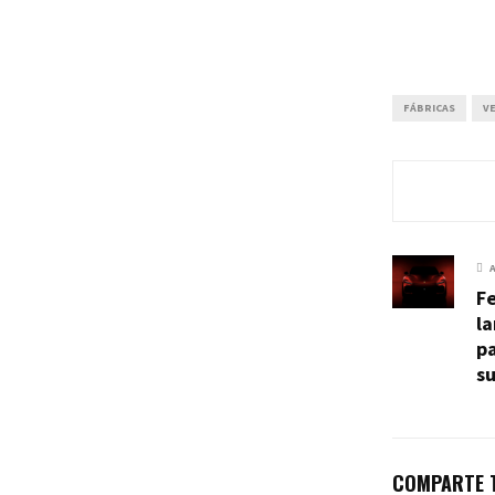
FÁBRICAS
V
Fe
l
pa
s
COMPARTE T