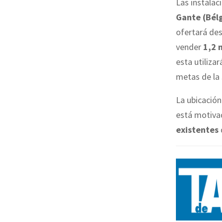
Las instalac
Gante (Bél
ofertará de
vender
1,2 
esta utiliza
metas de la
La ubicació
está motivad
existentes
d