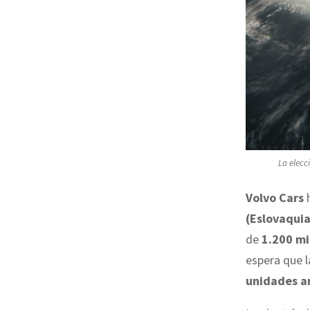
La elecc
Volvo Cars
h
(Eslovaquia
de
1.200 mi
espera que 
unidades a