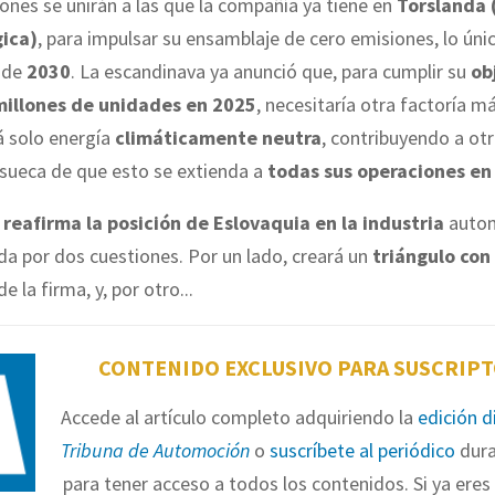
iones se unirán a las que la compañía ya tiene en
Torslanda 
gica)
, para impulsar su ensamblaje de cero emisiones, lo úni
sde
2030
. La escandinava ya anunció que, para cumplir su
ob
millones de unidades en 2025
, necesitaría otra factoría 
rá solo energía
climáticamente neutra
, contribuyendo a otr
 sueca de que esto se extienda a
todas sus operaciones en
n
reafirma la posición de Eslovaquia en la industria
automo
a por dos cuestiones. Por un lado, creará un
triángulo con
e la firma, y, por otro...
CONTENIDO EXCLUSIVO PARA SUSCRIP
Accede al artículo completo adquiriendo la
edición d
Tribuna de Automoción
o
suscríbete al periódico
dura
para tener acceso a todos los contenidos. Si ya eres 