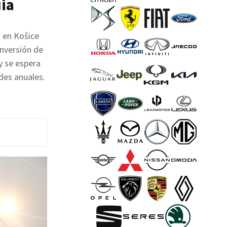
ia
s en Košice
inversión de
y se espera
des anuales.