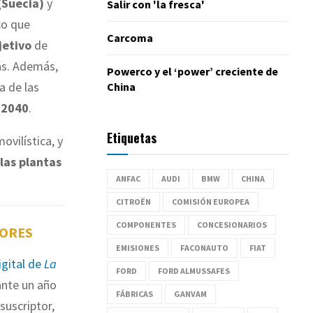
(Suecia)
y
Salir con 'la fresca'
co que
Carcoma
jetivo
de
más. Además,
Powerco y el ‘power’ creciente de
a de las
China
 2040
.
Etiquetas
vilística, y
 las plantas
ANFAC
AUDI
BMW
CHINA
CITROËN
COMISIÓN EUROPEA
COMPONENTES
CONCESIONARIOS
TORES
EMISIONES
FACONAUTO
FIAT
igital de
La
FORD
FORD ALMUSSAFES
nte un año
FÁBRICAS
GANVAM
suscriptor,