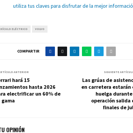
utiliza tus claves para disfrutar de la mejor informaci
EHÍCULO ELÉCTRICO
VOLVO
COMPARTIR
ARTÍCULO ANTERIOR
SIGUIENTE ARTÍCUL
rrari hará 15
Las grúas de asisten
anzamientos hasta 2026
en carretera estarán
ra electrificar un 60% de
huelga durante
u gama
operación salida
finales de ju
U OPINIÓN