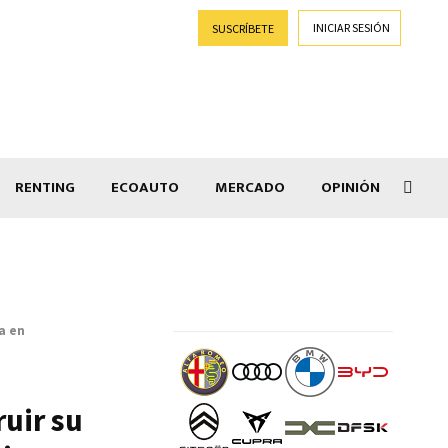
INICIAR SESIÓN
SUSCRÍBETE
RENTING
ECOAUTO
MERCADO
OPINIÓN
Salir
a en
ruir su