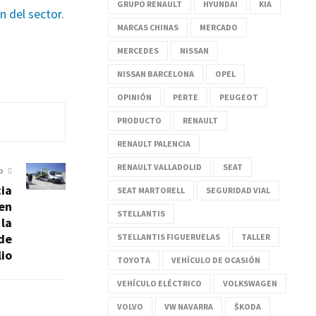
GRUPO RENAULT
HYUNDAI
KIA
ón del sector
.
MARCAS CHINAS
MERCADO
MERCEDES
NISSAN
NISSAN BARCELONA
OPEL
OPINIÓN
PERTE
PEUGEOT
PRODUCTO
RENAULT
RENAULT PALENCIA
RENAULT VALLADOLID
SEAT
O
cia
SEAT MARTORELL
SEGURIDAD VIAL
 en
STELLANTIS
 la
 de
STELLANTIS FIGUERUELAS
TALLER
lio
TOYOTA
VEHÍCULO DE OCASIÓN
VEHÍCULO ELÉCTRICO
VOLKSWAGEN
VOLVO
VW NAVARRA
ŠKODA