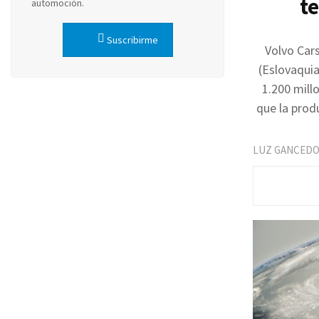
t
automoción.
Suscribirme
Volvo Cars
(Eslovaquia
1.200 mill
que la prod
LUZ GANCED