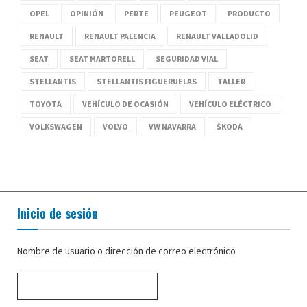
OPEL
OPINIÓN
PERTE
PEUGEOT
PRODUCTO
RENAULT
RENAULT PALENCIA
RENAULT VALLADOLID
SEAT
SEAT MARTORELL
SEGURIDAD VIAL
STELLANTIS
STELLANTIS FIGUERUELAS
TALLER
TOYOTA
VEHÍCULO DE OCASIÓN
VEHÍCULO ELÉCTRICO
VOLKSWAGEN
VOLVO
VW NAVARRA
ŠKODA
Inicio de sesión
Nombre de usuario o dirección de correo electrónico