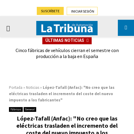
SUSCRÍBETE
INICIAR SESIÓN
PRIMARY
ÚLTIMAS NOTICIAS
MENU
 las
Cinco fábricas de vehículos cierran el semestre con
G
ión
producción a la baja en España
Portada
»
Noticias
»
López-Tafall (Anfac): "No creo que las
eléctricas trasladen el incremento del coste del nuevo
impuesto a los fabricantes"
Fábricas
General
López-Tafall (Anfac): "No creo que las
eléctricas trasladen el incremento del
coste del nuevo impuesto a los