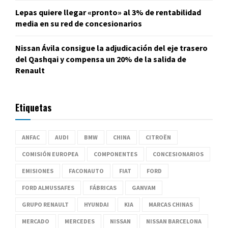
Lepas quiere llegar «pronto» al 3% de rentabilidad
media en su red de concesionarios
Nissan Ávila consigue la adjudicación del eje trasero
del Qashqai y compensa un 20% de la salida de
Renault
Etiquetas
ANFAC
AUDI
BMW
CHINA
CITROËN
COMISIÓN EUROPEA
COMPONENTES
CONCESIONARIOS
EMISIONES
FACONAUTO
FIAT
FORD
FORD ALMUSSAFES
FÁBRICAS
GANVAM
GRUPO RENAULT
HYUNDAI
KIA
MARCAS CHINAS
MERCADO
MERCEDES
NISSAN
NISSAN BARCELONA