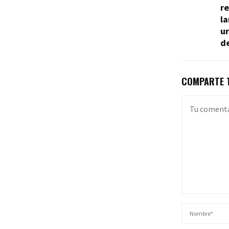
r
l
ur
de
COMPARTE T