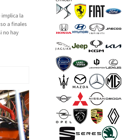
 implica la
so a finales
si no hay