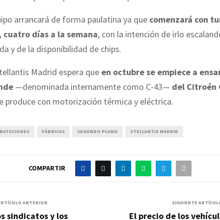
uipo arrancará de forma paulatina ya que
comenzará con tu
, cuatro días a la semana
, con la intención de irlo escalan
a y de la disponibilidad de chips.
tellantis Madrid espera que
en octubre se empiece a ensa
ande
—denominada internamente como C-43—
del Citroén
e produce con motorización térmica y eléctrica.
RATACIONES
FÁBRICAS
SEGUNDO PLANO
STELLANTIS MADRID
COMPARTIR
ARTÍCULO ANTERIOR
SIGUIENTE ARTÍCUL
s sindicatos y los
El precio de los vehícu