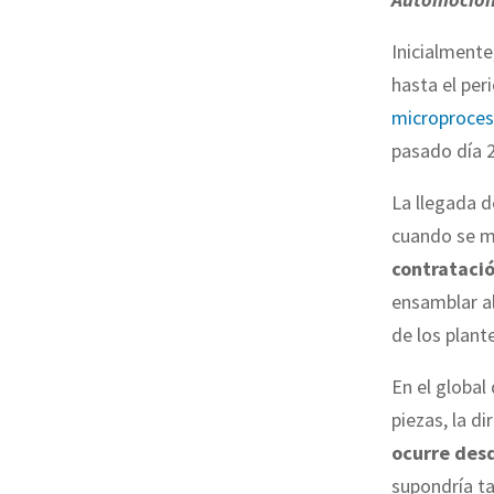
Inicialmente
hasta el pe
microproces
pasado día 
La llegada d
cuando se mo
contrataci
ensamblar al
de los plant
En el global
piezas, la d
ocurre des
supondría ta