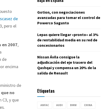
baja en España
spuesto
Gotion, con negociaciones
avanzadas para tomar el control de
 escasez de
Powerco Sagunto
3, pero el
Lepas quiere llegar «pronto» al 3%
de rentabilidad media en su red de
a en 2007
,
concesionarios
a
Nissan Ávila consigue la
n de
adjudicación del eje trasero del
por encima
Qashqai y compensa un 20% de la
salida de Renault
suministro de
Etiquetas
o que no
 C3, y que
ANFAC
AUDI
BMW
CHINA
es.