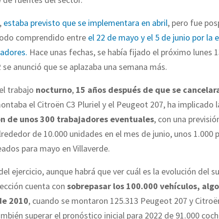
,
estaba previsto que se implementara en abril
, pero fue po
riodo comprendido entre
el 22 de mayo y el 5 de junio por la
adores.
Hace unas fechas, se había fijado el próximo lunes 1
2 se anunció que se aplazaba una semana más.
el trabajo
nocturno
,
15 años después de que se cancelar
ntaba el Citroën C3 Pluriel y el Peugeot 207, ha implicado l
ón de unos 300 trabajadores eventuales
, con una previsió
rededor de 10.000 unidades en el mes de junio, unos 1.000 
eados para mayo en Villaverde.
 del ejercicio, aunque habrá que ver cuál es la evolución del 
irección cuenta con
sobrepasar los 100.000 vehículos, alg
de 2010
, cuando se montaron 125.313 Peugeot 207 y Citroën
mbién superar el pronóstico inicial para 2022 de 91.000 coch