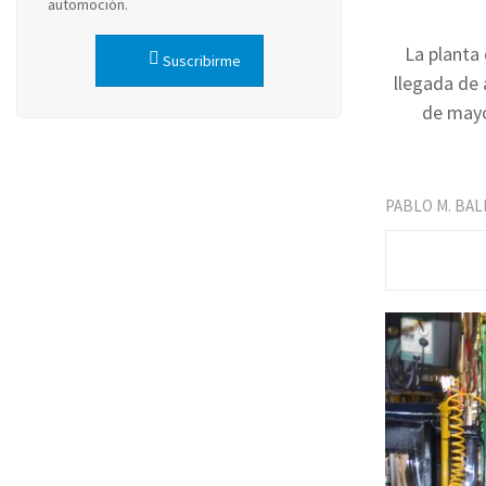
automoción.
La planta 
Suscribirme
llegada de 
de mayo 
PABLO M. BA