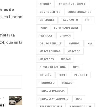
CITROËN
COMISIÓN EUROPEA
rnos de
COMPONENTES
CONCESIONARIOS
do, en función
EMISIONES
FACONAUTO
FIAT
FORD
FORD ALMUSSAFES
mblar la
FÁBRICAS
GANVAM
 C4
, que en la
GRUPO RENAULT
HYUNDAI
KIA
MARCAS CHINAS
MERCADO
MERCEDES
NISSAN
NISSAN BARCELONA
OPEL
OPINIÓN
PERTE
PEUGEOT
PRODUCTO
RENAULT
RENAULT PALENCIA
RENAULT VALLADOLID
SEAT
O
los
SEAT MARTORELL
SEGURIDAD VIAL