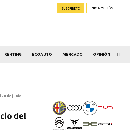
INICIAR SESIÓN
SUSCRÍBETE
RENTING
ECOAUTO
MERCADO
OPINIÓN
Goti
l 20 de junio
icio del