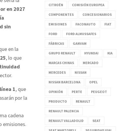
e sería la
CITROËN
COMISIÓN EUROPEA
tor en 2027
COMPONENTES
CONCESIONARIOS
ía
EMISIONES
FACONAUTO
FIAT
d sin
FORD
FORD ALMUSSAFES
FÁBRICAS
GANVAM
que en la
GRUPO RENAULT
HYUNDAI
KIA
025
, lo que
MARCAS CHINAS
MERCADO
ntinuidad
MERCEDES
NISSAN
ector.
NISSAN BARCELONA
OPEL
línea 1
, que
OPINIÓN
PERTE
PEUGEOT
asarán por la
PRODUCTO
RENAULT
RENAULT PALENCIA
tima cadena
RENAULT VALLADOLID
SEAT
o emisiones.
SEAT MARTORELL
SEGURIDAD VIAL