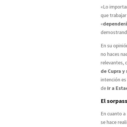
«Lo importan
que trabajar
«
dependerá 
demostrand
En su opinió
no haces nad
relevantes,
de Cupra y 
intención e
de
ir a Est
El sorpas
En cuanto a 
se hace real