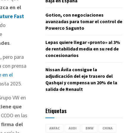
baja en España
zca en el
Gotion, con negociaciones
uture Fast
avanzadas para tomar el control de
ndo
Powerco Sagunto
e
Lepas quiere llegar «pronto» al 3%
ades
.
de rentabilidad media en su red de
concesionarios
, pero para
a con prensa
Nissan Ávila consigue la
 en el
adjudicación del eje trasero del
Qashqai y compensa un 20% de la
hasta 2025.
salida de Renault
 Grupo VW en
tiene que
Etiquetas
 CCOO en las
 firma del
ANFAC
AUDI
BMW
CHINA