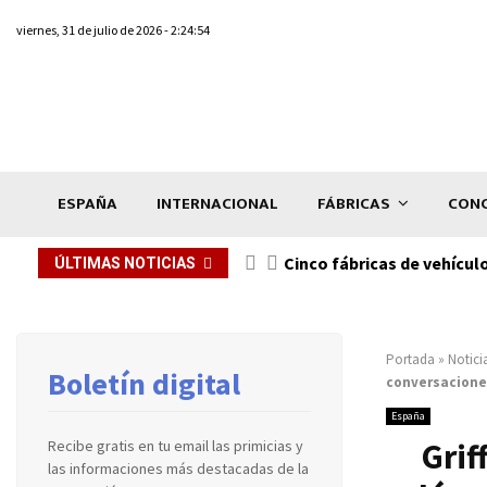
viernes, 31 de julio de 2026 - 2:24:54
ESPAÑA
INTERNACIONAL
FÁBRICAS
CONC
n de...
Cinco fábricas de vehícul
ÚLTIMAS NOTICIAS
Portada
»
Notici
Boletín digital
conversacione
España
Grif
Recibe gratis en tu email las primicias y
las informaciones más destacadas de la