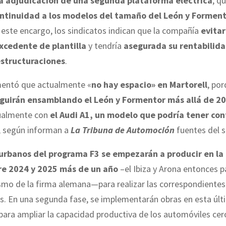
a adjudicación de una segunda plataforma eléctrica
, qu
ntinuidad a los modelos del tamaño del León y Formen
 este encargo, los sindicatos indican que la compañía
evitar
xcedente de plantilla
y tendría
asegurada su rentabilida
estructuraciones
.
omentó que actualmente «
no hay espacio» en Martorell
, por
eguirán ensamblando el León y Formentor más allá de 2
ualmente con
el Audi A1, un modelo que podría tener co
, según informan a
La Tribuna de Automoción
fuentes del s
urbanos del programa F3 se empezarán a producir en la 
re 2024 y 2025 más de un año
–el Ibiza y Arona entonces p
ismo de la firma alemana—para realizar las correspondientes
s. En una segunda fase, se implementarán obras en esta úl
ara ampliar la capacidad productiva de los automóviles cer