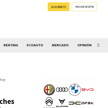
INICIAR SESIÓN
SUSCRÍBETE
RENTING
ECOAUTO
MERCADO
OPINIÓN
Goti
 hay
oches