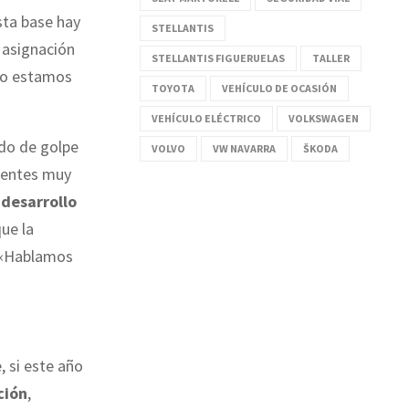
sta base hay
STELLANTIS
 asignación
STELLANTIS FIGUERUELAS
TALLER
 lo estamos
TOYOTA
VEHÍCULO DE OCASIÓN
VEHÍCULO ELÉCTRICO
VOLKSWAGEN
odo de golpe
VOLVO
VW NAVARRA
ŠKODA
frentes muy
 desarrollo
que la
. «Hablamos
, si este año
ción
,