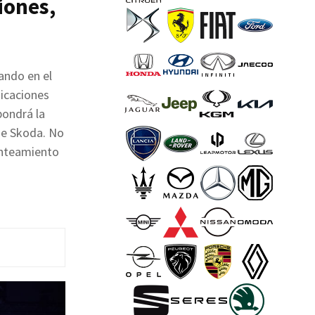
iones,
jando en el
dicaciones
pondrá la
de Skoda. No
anteamiento