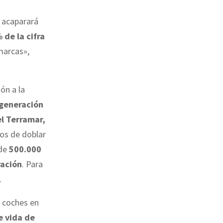
 acaparará
de la cifra
marcas»,
ón a la
 generación
l Terramar,
ros de doblar
de
500.000
ración
. Para
.
 coches en
de vida de