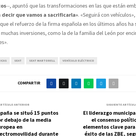
tos
--, apuntó que las transformaciones en las que están em
 decir que vamos a sacrificarla»
. «Seguirá con vehículos»
 que el refuerzo de la firma española en los últimos años ha
muchas inversiones, como la de la familia del León por enc
es».
ICAS
SEAT
SEAT MARTORELL
VEHÍCULO ELÉCTRICO
COMPARTIR
ARTÍCULO ANTERIOR
SIGUIENTE ARTÍCUL
paña se situó 15 puntos
El liderazgo municipa
r debajo de la media
el consenso políti
uropea en
elementos clave para
lectromovilidad durante
éxito de las ZBE, se