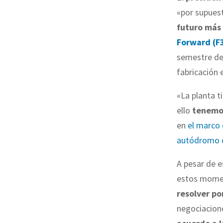
«por supues
futuro más
Forward (F
semestre d
fabricación 
«La planta t
ello
tenemos
en
el marco 
autódromo d
A pesar de e
estos momen
resolver po
negociacione