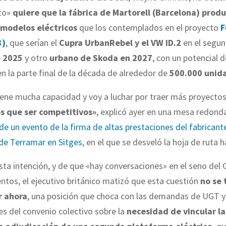
to»
quiere que la fábrica de Martorell (Barcelona) produ
 modelos eléctricos
que los contemplados en el proyecto
F
3)
, que serían el
Cupra UrbanRebel y el VW ID.2
en el segu
e
2025
y otro
urbano de Skoda en 2027
, con un potencial d
en la parte final de la década de alrededor de
500.000 unid
iene mucha capacidad y voy a luchar por traer más proyectos
 que ser competitivos»
, explicó ayer en una mesa redond
de un evento de la firma de altas prestaciones del fabricante
e Terramar en Sitges
, en el que se desveló la hoja de ruta 
sta intención, y de que «hay conversaciones» en el seno del
tos, el ejecutivo británico matizó que esta cuestión
no se 
r ahora
, una posición que choca con las demandas de UGT y
s del convenio colectivo sobre la
necesidad de vincular la