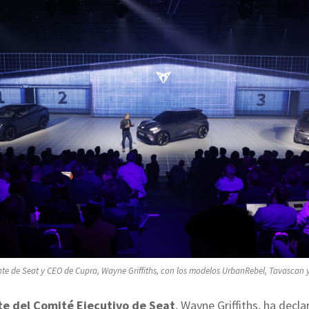
nte de Seat y CEO de Cupra, Wayne Griffiths, con los modelos UrbanRebel, Tavascan 
te del Comité Ejecutivo de Seat
, Wayne Griffiths, ha decl