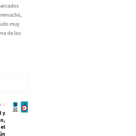
barcados
, remachó,
 sido muy
ima de los
O
l y
co,
 el
gún