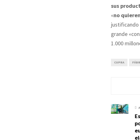
sus produc
«
no quieren
justificando
grande «con 
1.000 millon
CUPRA
FÁBR
Es
po
e
e