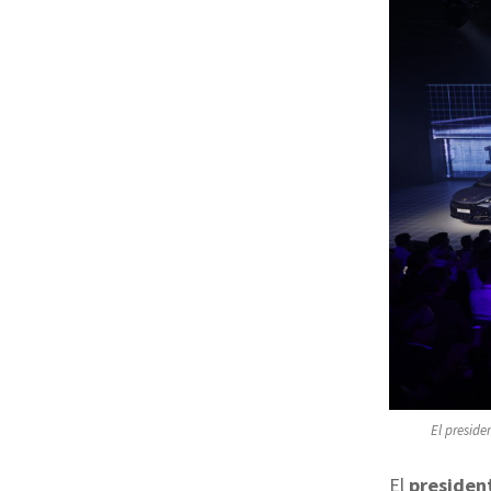
El preside
El
presiden