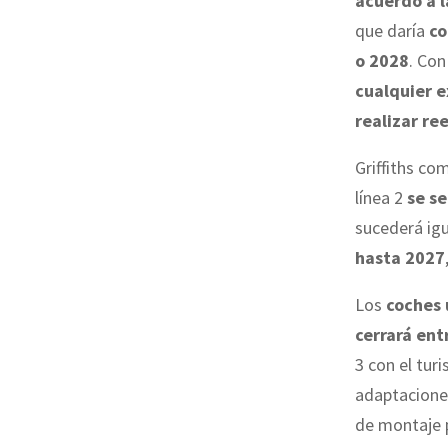
acuerdo a l
que daría
co
o 2028
. Con
cualquier e
realizar re
Griffiths c
línea 2
se s
sucederá ig
hasta 2027
Los
coches 
cerrará ent
3 con el tur
adaptacione
de montaje p