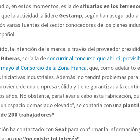
tudio, en estos momentos, es la de
situarlas en los terreno
 que la actividad la lidere
Gestamp
, según han asegurado a
ión
varias fuentes del sector conocedoras de los planes indus
spañol.
ido, la intención de la marca, a través del proveedor presidi
. Riberas
, sería la de
concurrir al concurso que abrirá, previs
 mayo el Consorcio de la Zona Franca
, que, como adelantó 
as iniciativas industriales. Además, no tendrá problemas para 
roviene de una empresa sólida y tiene garantizada la conti
os años. No obstante, para llevar a cabo esta fabricación, qu
 un espacio demasiado elevado", se contaría con una
plantil
 de 200 trabajadores"
.
ación ha contactado con
Seat
para confirmar la información 
claran que
"no existe tal interés"
.