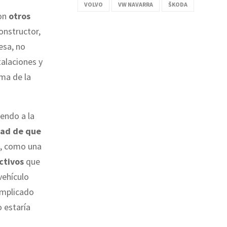
VOLVO
VW NAVARRA
ŠKODA
ron
otros
onstructor,
esa, no
alaciones y
ma de la
iendo a la
dad de que
at, como una
ctivos
que
vehículo
omplicado
 estaría