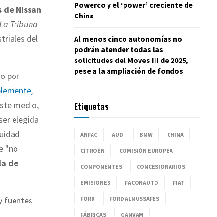
Powerco y el ‘power’ creciente de
s de Nissan
China
La Tribuna
triales del
Al menos cinco autonomías no
podrán atender todas las
solicitudes del Moves III de 2025,
pese a la ampliación de fondos
do por
iblemente,
este medio,
Etiquetas
ser elegida
nuidad
ANFAC
AUDI
BMW
CHINA
e "no
CITROËN
COMISIÓN EUROPEA
la de
COMPONENTES
CONCESIONARIOS
EMISIONES
FACONAUTO
FIAT
FORD
FORD ALMUSSAFES
y fuentes
FÁBRICAS
GANVAM