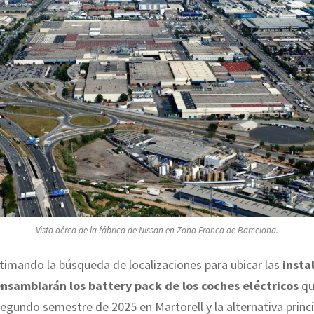
Vista aérea de la fábrica de Nissan en Zona Franca de Barcelona.
timando la búsqueda de localizaciones para ubicar las
insta
ensamblarán los battery pack de los coches eléctricos
qu
 segundo semestre de 2025 en Martorell y la alternativa princ