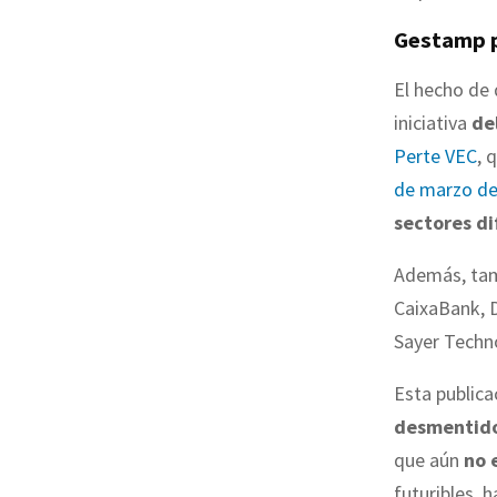
Gestamp p
El hecho de
iniciativa
de
Perte VEC
, 
de marzo de
sectores di
Además, tamb
CaixaBank, D
Sayer Techno
Esta public
desmentido
que aún
no 
futuribles, 