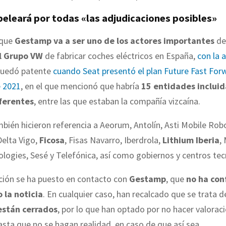
eleará por todas «las adjudicaciones posibles»
 que
Gestamp va a ser uno de los actores importantes
de
l Grupo VW
de fabricar coches eléctricos en España,
con la 
quedó patente
cuando Seat presentó el plan Future Fast Forw
 2021
, en el que mencionó que habría
15 entidades incluid
ferentes
, entre las que estaban la compañía vizcaína.
ién hicieron referencia a Aeorum, Antolín, Asti Mobile Robo
elta Vigo,
Ficosa
, Fisas Navarro, Iberdrola,
Lithium Iberia
,
logies, Sesé y Telefónica, así como gobiernos y centros tec
ación se ha puesto en contacto con
Gestamp
, que
no ha con
 la noticia
. En cualquier caso, han recalcado que se trata 
están cerrados
, por lo que han optado por no hacer valorac
hasta que no se hagan realidad, en caso de que así sea.