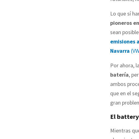
Lo que sí ha
pioneros en
sean posible
emisiones a
Navarra
(VW
Por ahora, l
batería
, pe
ambos proces
que en el se
gran proble
El batter
Mientras qu