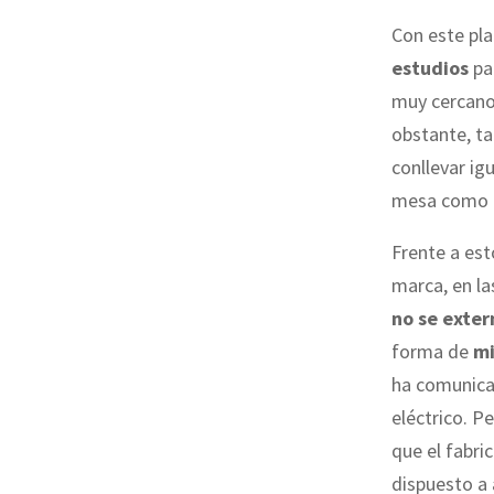
Con este pla
estudios
par
muy cercanos
obstante, ta
conllevar i
mesa como pr
Frente a est
marca, en la
no se exter
forma de
mi
ha comunicad
eléctrico. P
que el fabri
dispuesto a 