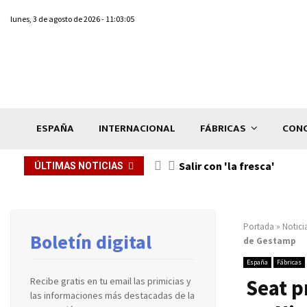
lunes, 3 de agosto de 2026 - 11:03:05
ESPAÑA
INTERNACIONAL
FÁBRICAS
CONC
Salir con 'la fresca'
ÚLTIMAS NOTICIAS
Portada
»
Notici
Boletín digital
de Gestamp
España
Fábricas
Seat p
Recibe gratis en tu email las primicias y
las informaciones más destacadas de la