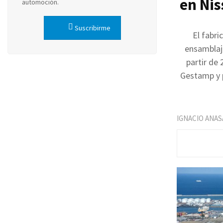
en Nis
automoción.
Suscribirme
El fabri
ensamblaje
partir de
Gestamp y p
IGNACIO ANAS