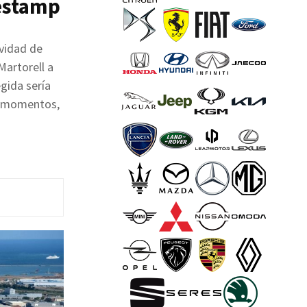
Gestamp
ividad de
Martorell a
gida sería
os momentos,