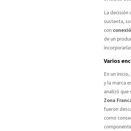
La decisión 
sustenta, so
con
conexió
de un produ
incorporarla
Varios en
En un inicio
y la marca e
analizó que 
Zona Franca
fueron desca
como consec
componente