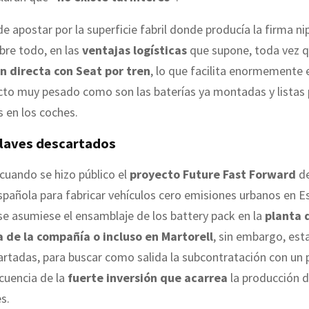
de apostar por la superficie fabril donde producía la firma n
bre todo, en las
ventajas logísticas
que supone, toda vez 
n directa con Seat por tren
, lo que facilita enormemente 
cto muy pesado como son las baterías ya montadas y listas 
s en los coches.
claves descartados
, cuando se hizo público el
proyecto Future Fast Forward
de
spañola para fabricar vehículos cero emisiones urbanos en E
se asumiese el ensamblaje de los battery pack en la
planta 
 de la compañía o incluso en Martorell
, sin embargo, est
rtadas, para buscar como salida la subcontratación con un 
uencia de la
fuerte inversión que acarrea
la producción d
s.