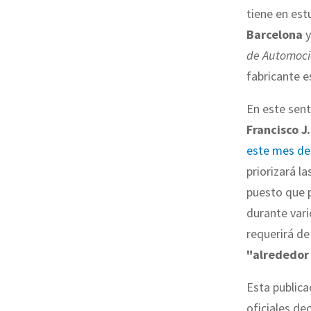
tiene en es
Barcelona
y
de Automoc
fabricante e
En este sent
Francisco J
este mes de
priorizará l
puesto que p
durante vari
requerirá de
"alrededor
Esta public
oficiales de