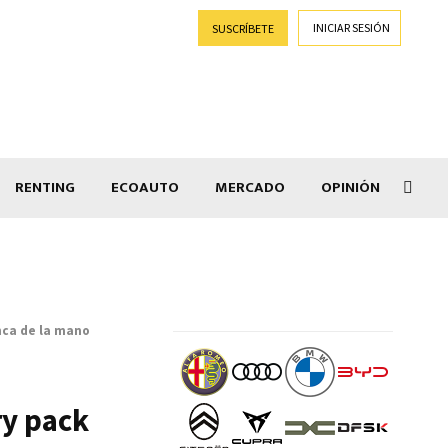
INICIAR SESIÓN
SUSCRÍBETE
RENTING
ECOAUTO
MERCADO
OPINIÓN
Car
nca de la mano
ry pack