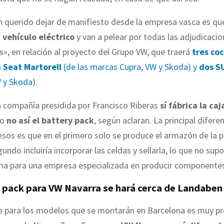
n querido dejar de manifiesto desde la empresa vasca es q
 vehículo eléctrico
y van a pelear por todas las adjudicaci
s», en relación al proyecto del Grupo VW, que traerá
tres co
 Seat Martorell
(de las marcas Cupra, VW y Skoda) y
dos S
 y Skoda)
.
a compañía presidida por Francisco Riberas
sí fábrica la caj
ro
no así el battery pack
, según aclaran. La principal difere
os es que en el primero solo se produce el armazón de la pi
gundo incluiría incorporar las celdas y sellarla, lo que no sup
ma para una empresa especializada en producir componentes
y pack para VW Navarra se hará cerca de Landaben
e para los modelos que se montarán en Barcelona es muy p