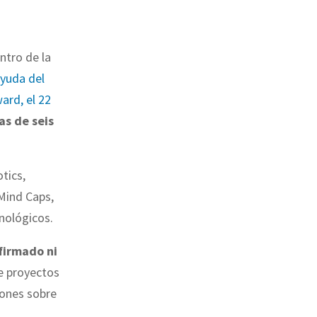
ntro de la
ayuda del
ard, el 22
as de seis
tics,
 Mind Caps,
nológicos.
firmado ni
de proyectos
iones sobre