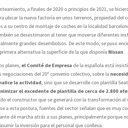
nteamiento, a finales de 2020 o principios de 2021, se hicie
a ubicar la nueva factoría en unos terrenos, propiedad del c
 a su centro de montaje de coches en la localidad barcelon
mbién se desestimaron al tener que moverse diferentes inst
gualmente grandes desembolsos. De este modo, se puso enci
imera alternativa la superficie de la que disponía
Nissan
.
os planes,
el Comité de Empresa
de la española está insist
s negociaciones del 20º convenio colectivo, sobre la
necesi
nalice la actividad
, sino que se desarrolle con plantilla Se
nimizar el excedente de plantilla de cerca de 2.800 efe
o el constructor que se generará con la transformación al 
ese a esta postura, fuentes del sector señalan que es muy c
cante dé marcha atrás a sus planes, principalmente porque no
asumir la inversión para el personal que conlleva.