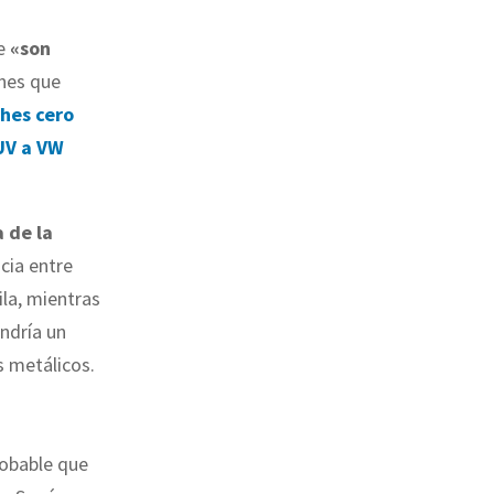
ue
«son
ones que
ches cero
UV a VW
a de la
ncia entre
la, mientras
ondría un
 metálicos.
robable que