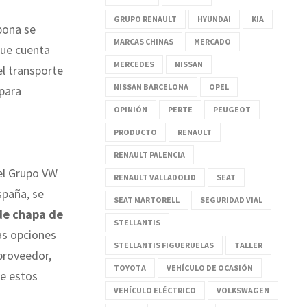
GRUPO RENAULT
HYUNDAI
KIA
ipona se
MARCAS CHINAS
MERCADO
que cuenta
MERCEDES
NISSAN
el transporte
NISSAN BARCELONA
OPEL
para
OPINIÓN
PERTE
PEUGEOT
PRODUCTO
RENAULT
RENAULT PALENCIA
l Grupo VW
RENAULT VALLADOLID
SEAT
spaña, se
SEAT MARTORELL
SEGURIDAD VIAL
de chapa de
STELLANTIS
as opciones
STELLANTIS FIGUERUELAS
TALLER
proveedor,
TOYOTA
VEHÍCULO DE OCASIÓN
e estos
VEHÍCULO ELÉCTRICO
VOLKSWAGEN