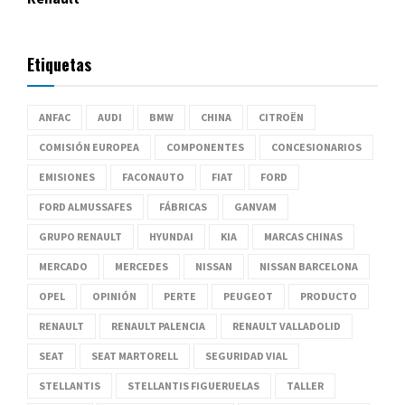
Etiquetas
ANFAC
AUDI
BMW
CHINA
CITROËN
COMISIÓN EUROPEA
COMPONENTES
CONCESIONARIOS
EMISIONES
FACONAUTO
FIAT
FORD
FORD ALMUSSAFES
FÁBRICAS
GANVAM
GRUPO RENAULT
HYUNDAI
KIA
MARCAS CHINAS
MERCADO
MERCEDES
NISSAN
NISSAN BARCELONA
OPEL
OPINIÓN
PERTE
PEUGEOT
PRODUCTO
RENAULT
RENAULT PALENCIA
RENAULT VALLADOLID
SEAT
SEAT MARTORELL
SEGURIDAD VIAL
STELLANTIS
STELLANTIS FIGUERUELAS
TALLER