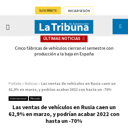
SUSCRÍBETE
INICIAR SESIÓN
PRIMARY
ÚLTIMAS NOTICIAS
MENU
 las
Cinco fábricas de vehículos cierran el semestre con
G
ión
producción a la baja en España
Portada
»
Noticias
»
Las ventas de vehículos en Rusia caen un
62,9% en marzo, y podrían acabar 2022 con hasta un -70%
Internacional
Mercado
Las ventas de vehículos en Rusia caen un
62,9% en marzo, y podrían acabar 2022 con
hasta un -70%