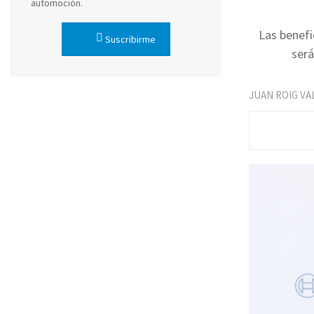
automoción.
Las benefi
Suscribirme
será
JUAN ROIG VA