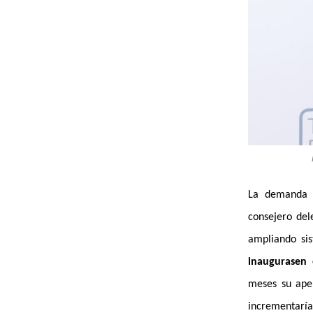
La demanda g
consejero de
ampliando si
inaugurasen 
meses su ape
incrementaría