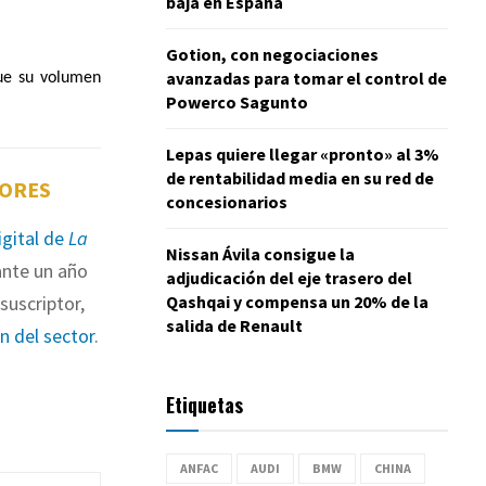
baja en España
Gotion, con negociaciones
avanzadas para tomar el control de
que su volumen
Powerco Sagunto
Lepas quiere llegar «pronto» al 3%
de rentabilidad media en su red de
TORES
concesionarios
igital de
La
Nissan Ávila consigue la
nte un año
adjudicación del eje trasero del
Qashqai y compensa un 20% de la
suscriptor,
salida de Renault
ón del sector
.
Etiquetas
ANFAC
AUDI
BMW
CHINA