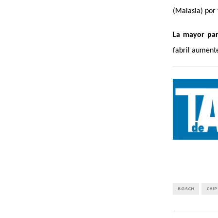
(Malasia) por 
La mayor par
fabril aumente
BOSCH
CHIP