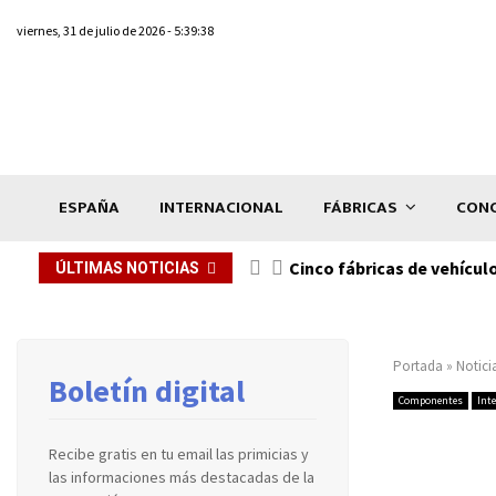
viernes, 31 de julio de 2026 - 5:39:38
ESPAÑA
INTERNACIONAL
FÁBRICAS
CONC
n de...
Cinco fábricas de vehícul
ÚLTIMAS NOTICIAS
Portada
»
Notici
Boletín digital
Componentes
Int
Recibe gratis en tu email las primicias y
las informaciones más destacadas de la