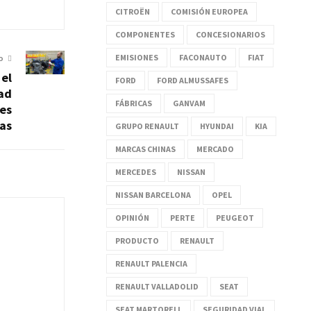
CITROËN
COMISIÓN EUROPEA
COMPONENTES
CONCESIONARIOS
EMISIONES
FACONAUTO
FIAT
O
 el
FORD
FORD ALMUSSAFES
ad
FÁBRICAS
GANVAM
es
as
GRUPO RENAULT
HYUNDAI
KIA
MARCAS CHINAS
MERCADO
MERCEDES
NISSAN
NISSAN BARCELONA
OPEL
OPINIÓN
PERTE
PEUGEOT
PRODUCTO
RENAULT
RENAULT PALENCIA
RENAULT VALLADOLID
SEAT
SEAT MARTORELL
SEGURIDAD VIAL