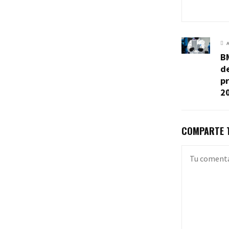
BM
de
p
2
COMPARTE T