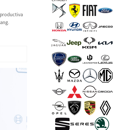
 productiva
nang.