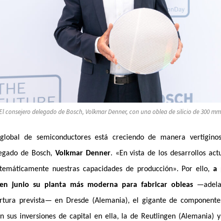
El consejero delegado de Bosch, Volkmar Denner, con una oblea de silicio de 300 mm
lobal de semiconductores está creciendo de manera vertiginos
legado de Bosch,
Volkmar Denner
. «En vista de los desarrollos ac
stemáticamente nuestras capacidades de producción». Por ello,
a 
en junio su planta más moderna para fabricar obleas
—adelan
rtura prevista— en Dresde (Alemania), el gigante de componente
n sus inversiones de capital en ella, la de Reutlingen (Alemania) 