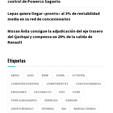
control de Powerco Sagunto
Lepas quiere llegar «pronto» al 3% de rentabilidad
media en su red de concesionarios
Nissan Ávila consigue la adjudicación del eje trasero
del Qashqai y compensa un 20% de la salida de
Renault
Etiquetas
ANFAC
AUDI
BMW
CHINA
CITROËN
COMISIÓN EUROPEA
COMPONENTES
CONCESIONARIOS
EMISIONES
FACONAUTO
FIAT
FORD
FORD ALMUSSAFES
FÁBRICAS
GANVAM
GRUPO RENAULT
HYUNDAI
KIA
MARCAS CHINAS