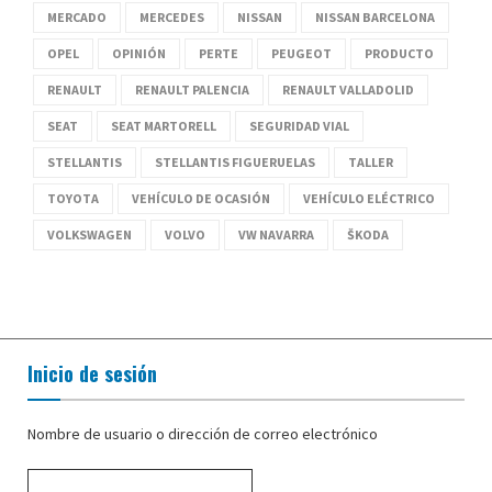
MERCADO
MERCEDES
NISSAN
NISSAN BARCELONA
OPEL
OPINIÓN
PERTE
PEUGEOT
PRODUCTO
RENAULT
RENAULT PALENCIA
RENAULT VALLADOLID
SEAT
SEAT MARTORELL
SEGURIDAD VIAL
STELLANTIS
STELLANTIS FIGUERUELAS
TALLER
TOYOTA
VEHÍCULO DE OCASIÓN
VEHÍCULO ELÉCTRICO
VOLKSWAGEN
VOLVO
VW NAVARRA
ŠKODA
Inicio de sesión
Nombre de usuario o dirección de correo electrónico