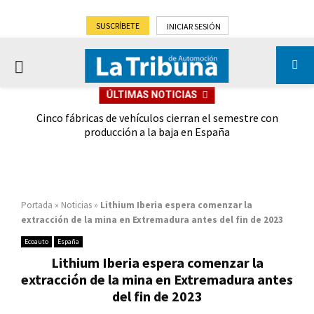
SUSCRÍBETE
INICIAR SESIÓN
PRIMARY
ÚLTIMAS NOTICIAS
MENU
 las
Cinco fábricas de vehículos cierran el semestre con
G
ión
producción a la baja en España
Portada
»
Noticias
»
Lithium Iberia espera comenzar la
extracción de la mina en Extremadura antes del fin de 2023
Ecoauto
España
Lithium Iberia espera comenzar la
extracción de la mina en Extremadura antes
del fin de 2023