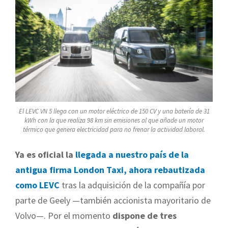
El LEVC VN 5 llega con un motor eléctrico de 150 CV y una batería de 31
kWh con la que realiza 98 km sin emisiones al que añade un motor
térmico que genera electricidad para no frenar la actividad laboral.
Ya es oficial la
llegada a nuestro país de la
antigua firma London Taxi, ahora rebautizada
como LEVC
tras la adquisición de la compañía por
parte de Geely —también accionista mayoritario de
Volvo—. Por el momento
dispone de tres