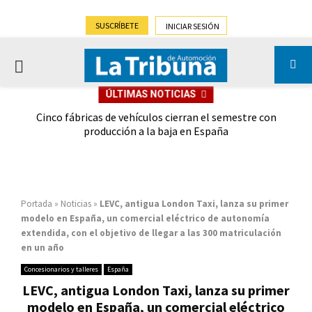
SUSCRÍBETE
INICIAR SESIÓN
PRIMARY
ÚLTIMAS NOTICIAS
MENU
 las
Cinco fábricas de vehículos cierran el semestre con
G
ión
producción a la baja en España
Portada
»
Noticias
»
LEVC, antigua London Taxi, lanza su primer
modelo en España, un comercial eléctrico de autonomía
extendida, con el objetivo de llegar a las 300 matriculación
en un año
Concesionarios y talleres
España
LEVC, antigua London Taxi, lanza su primer
modelo en España, un comercial eléctrico