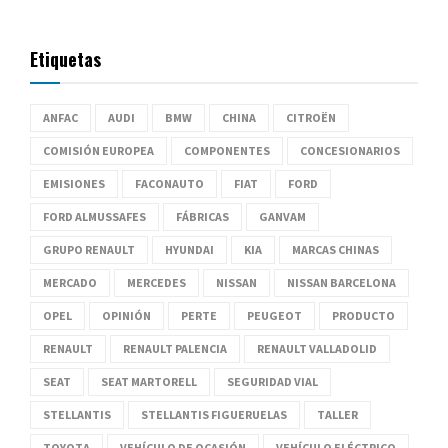
Etiquetas
ANFAC
AUDI
BMW
CHINA
CITROËN
COMISIÓN EUROPEA
COMPONENTES
CONCESIONARIOS
EMISIONES
FACONAUTO
FIAT
FORD
FORD ALMUSSAFES
FÁBRICAS
GANVAM
GRUPO RENAULT
HYUNDAI
KIA
MARCAS CHINAS
MERCADO
MERCEDES
NISSAN
NISSAN BARCELONA
OPEL
OPINIÓN
PERTE
PEUGEOT
PRODUCTO
RENAULT
RENAULT PALENCIA
RENAULT VALLADOLID
SEAT
SEAT MARTORELL
SEGURIDAD VIAL
STELLANTIS
STELLANTIS FIGUERUELAS
TALLER
TOYOTA
VEHÍCULO DE OCASIÓN
VEHÍCULO ELÉCTRICO