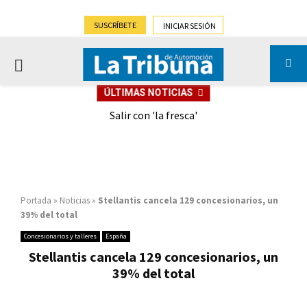
SUSCRÍBETE
INICIAR SESIÓN
PRIMARY
ÚLTIMAS NOTICIAS
MENU
eely
Salir con 'la fresca'
Portada
»
Noticias
»
Stellantis cancela 129 concesionarios, un
39% del total
Concesionarios y talleres
España
Stellantis cancela 129 concesionarios, un
39% del total