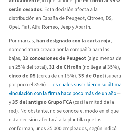
actualmente
, lo que supone que
en torno al 39%
serán cesados
. Esta decisión afecta a la
distribución en España de Peugeot, Citroën, DS,
Opel, Fiat, Alfa Romeo, Jeep y Abarth.
Por marcas,
han designado con la carta roja
,
nomenclatura creada por la compañía para las
bajas,
23 concesiones de Peugeot
(algo menos de
un 25% del total),
31 de Citroën
(no llega al 35%),
cinco de DS
(cerca de un 15%),
35 de Opel
(supera
por poco el 35%) —
los cuales suscribieron su última
vinculación con la firma hace poco más de un año
—
y
35 del antiguo Grupo FCA
(casi la mitad de la
red). No obstante, no se conoce el modo en el que
esta decisión afectará a la plantilla que las
conforman, unos 35.000 empleados, según indicó