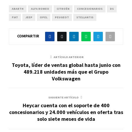
ABARTH
ALFA ROMEO
CITROËN
CONCESIONARIOS
DS
FIAT
JEEP
OPEL
PEUGEOT
STELLANTIS
COMPARTIR
ARTÍCULO ANTERIOR
Toyota, líder de ventas global hasta junio con
489.218 unidades más que el Grupo
Volkswagen
SIGUIENTE ARTÍCULO
Heycar cuenta con el soporte de 400
concesionarios y 24.000 vehículos en oferta tras
solo siete meses de vida