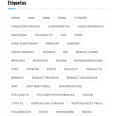
Etiquetas
ANFAC
AUDI
BMW
CHINA
CITROËN
COMISIÓN EUROPEA
COMPONENTES
CONCESIONARIOS
EMISIONES
FACONAUTO
FIAT
FORD
FORD ALMUSSAFES
FÁBRICAS
GANVAM
GRUPO RENAULT
HYUNDAI
KIA
MARCAS CHINAS
MERCADO
MERCEDES
NISSAN
NISSAN BARCELONA
OPEL
OPINIÓN
PERTE
PEUGEOT
PRODUCTO
RENAULT
RENAULT PALENCIA
RENAULT VALLADOLID
SEAT
SEAT MARTORELL
SEGURIDAD VIAL
STELLANTIS
STELLANTIS FIGUERUELAS
TALLER
TOYOTA
VEHÍCULO DE OCASIÓN
VEHÍCULO ELÉCTRICO
VOLKSWAGEN
VOLVO
VW NAVARRA
ŠKODA